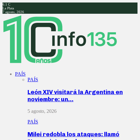
6.1
C
La Plata
7 agosto, 2026
Facebook
Twitter
Instagram
Youtube
PAÍS
PAÍS
León XIV visitará la Argentina en
noviembre: un…
5 agosto, 2026
PAÍS
Milei redobla los ataques: llamó