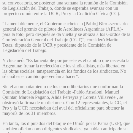
su convocatoria, se postergó una semana la reunión de la Comisión
de Legislación del Trabajo, donde se esperaba avanzar con un
proyecto común entre la UCR, Pro y la Coalición Cívica (CC).
“Lamentablemente, el Gobierno cachetea a [Pablo] Biró -secretario
general del gremio de pilotos de Aerolíneas Argentinas (APLA)-
para la foto, pero después se da vuelta y se abraza a los Gordos de la
Confederación General del Trabajo (CGT)”, consideró Martín
Tetaz, diputado de la UCR y presidente de la Comisión de
Legislación del Trabajo.
Y chicaneó: “Es lamentable porque este es el cambio que necesita la
Argentina: frenar la reelección de los sindicalistas, más libertad en
las obras sociales, tansparencia en los fondos de los sindicatos. No
sé cuál es el cambio que venían a hacer”.
Sin el acompañamiento de los cinco libertarios que conforman la
Comisión de Legislación del Trabajo -Pablo Ansaloni, Manuel
Quintar, Marcela Pagano, Alida Ferreyra y Lorena Villavede-, se
obstruyó la firma de un dictamen. Con 12 representantes, la CC, el
Pro y la UCR necesitaban del aval del oficialismo para obtener la
mayoría de los 31 miembros.
En tanto, los diputados del bloque de Unión por la Patria (UxP), que
también ofician como dirigentes sindicales, ya habían anticipado su