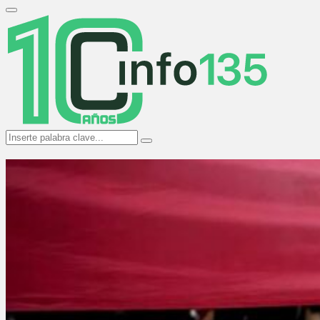
Search
for:
Primary
Menu
Search
Search
for: