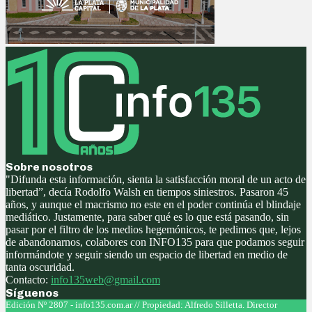
Sobre nosotros
"Difunda esta información, sienta la satisfacción moral de un acto de
libertad”, decía Rodolfo Walsh en tiempos siniestros. Pasaron 45
años, y aunque el macrismo no este en el poder continúa el blindaje
mediático. Justamente, para saber qué es lo que está pasando, sin
pasar por el filtro de los medios hegemónicos, te pedimos que, lejos
de abandonarnos, colabores con INFO135 para que podamos seguir
informándote y seguir siendo un espacio de libertad en medio de
tanta oscuridad.
Contacto:
info135web@gmail.com
Síguenos
Facebook
Twitter
Instagram
Youtube
Edición Nº 2807 - info135.com.ar // Propiedad: Alfredo Silletta. Director