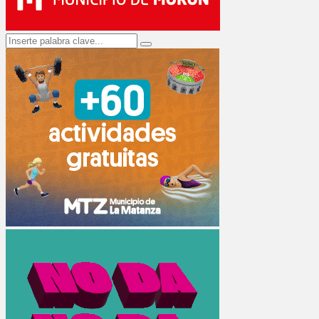
Search
Search
for: