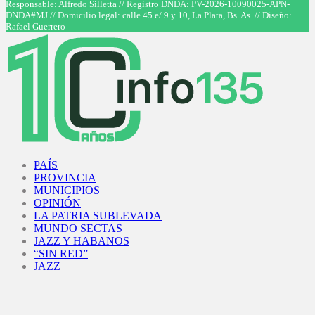
Responsable: Alfredo Silletta // Registro DNDA: PV-2026-10090025-APN-
DNDA#MJ // Domicilio legal: calle 45 e/ 9 y 10, La Plata, Bs. As. // Diseño:
Rafael Guerrero
Facebook
Twitter
Instagram
Youtube
PAÍS
PROVINCIA
MUNICIPIOS
OPINIÓN
LA PATRIA SUBLEVADA
MUNDO SECTAS
JAZZ Y HABANOS
“SIN RED”
JAZZ