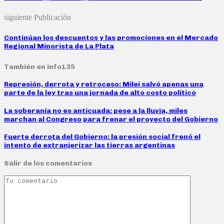
siguiente Publicación
Continúan los descuentos y las promociones en el Mercado
Regional Minorista de La Plata
También en info135
Represión, derrota y retroceso: Milei salvó apenas una
parte de la ley tras una jornada de alto costo político
La soberanía no es anticuada: pese a la lluvia, miles
marchan al Congreso para frenar el proyecto del Gobierno
Fuerte derrota del Gobierno: la presión social frenó el
intento de extranjerizar las tierras argentinas
Salir de los comentarios