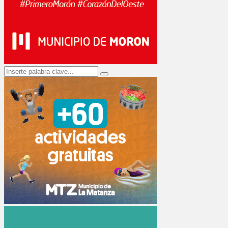
Search
Search
for: