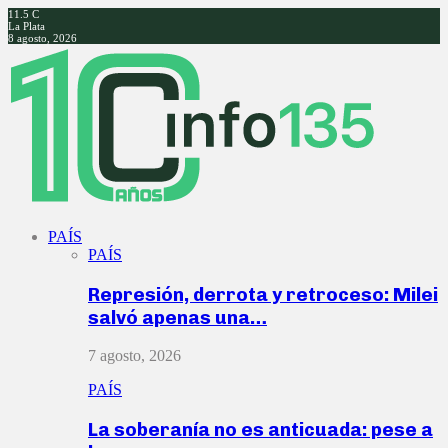
11.5
C
La Plata
8 agosto, 2026
Facebook
Twitter
Instagram
Youtube
PAÍS
PAÍS
Represión, derrota y retroceso: Milei
salvó apenas una…
7 agosto, 2026
PAÍS
La soberanía no es anticuada: pese a