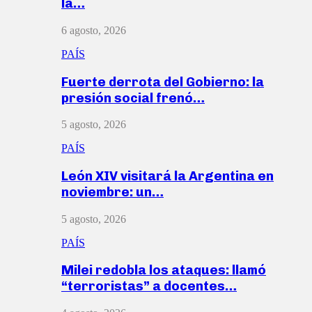
la…
6 agosto, 2026
PAÍS
Fuerte derrota del Gobierno: la
presión social frenó…
5 agosto, 2026
PAÍS
León XIV visitará la Argentina en
noviembre: un…
5 agosto, 2026
PAÍS
Milei redobla los ataques: llamó
“terroristas” a docentes…