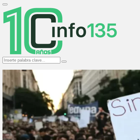
Search
for:
Primary
Menu
Search
Search
for: