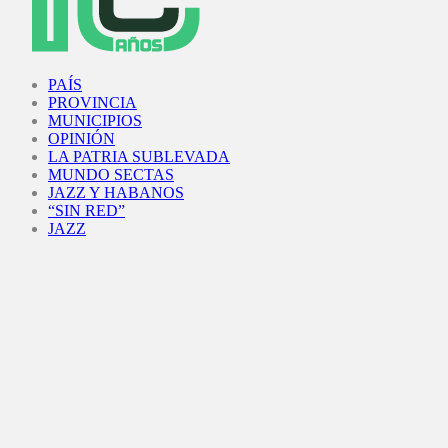
Facebook
Twitter
Instagram
Youtube
PAÍS
PROVINCIA
MUNICIPIOS
OPINIÓN
LA PATRIA SUBLEVADA
MUNDO SECTAS
JAZZ Y HABANOS
“SIN RED”
JAZZ