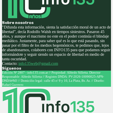
Sobre nosotros
"Difunda esta información, sienta la satisfacción moral de un acto de
libertad”, decía Rodolfo Walsh en tiempos siniestros. Pasaron 45
años, y aunque el macrismo no este en el poder continúa el blindaje
mediático. Justamente, para saber qué es lo que está pasando, sin
pasar por el filtro de los medios hegemónicos, te pedimos que, lejos
de abandonarnos, colabores con INFO135 para que podamos seguir
informándote y seguir siendo un espacio de libertad en medio de
tanta oscuridad.
Contacto:
info135web@gmail.com
Síguenos
Facebook
Twitter
Instagram
Youtube
Edición Nº 2807 - info135.com.ar // Propiedad: Alfredo Silletta. Director
Responsable: Alfredo Silletta // Registro DNDA: PV-2026-10090025-APN-
DNDA#MJ // Domicilio legal: calle 45 e/ 9 y 10, La Plata, Bs. As. // Diseño:
Rafael Guerrero