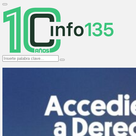
Search
for:
Primary
Menu
Search
Search
for: