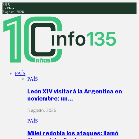
7.8
C
La Plata
7 agosto, 2026
Facebook
Twitter
Instagram
Youtube
PAÍS
PAÍS
León XIV visitará la Argentina en
noviembre: un…
5 agosto, 2026
PAÍS
Milei redobla los ataques: llamó