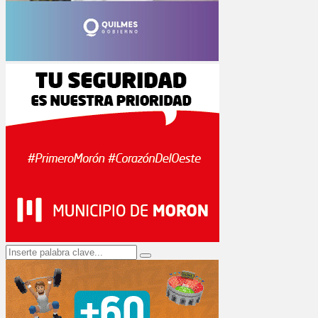
Search
Search
for: