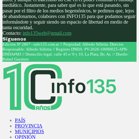
mediático. Justamente, para saber qué es lo que está pasando, sin
pasar por el filtro de los medios hegemónicos, te pedimos que, lejos
de abandonarnos, colabores con INFO135 para que podamos seguir
informándote y seguir siendo un espacio de libertad en medio de
tanta oscuridad.
Contacto:
info135web@gmail.com
Síguenos
Facebook
Twitter
Instagram
Youtube
Edición Nº 2807 - info135.com.ar // Propiedad: Alfredo Silletta. Director
Responsable: Alfredo Silletta // Registro DNDA: PV-2026-10090025-APN-
DNDA#MJ // Domicilio legal: calle 45 e/ 9 y 10, La Plata, Bs. As. // Diseño:
Rafael Guerrero
Facebook
Twitter
Instagram
Youtube
PAÍS
PROVINCIA
MUNICIPIOS
OPINIÓN