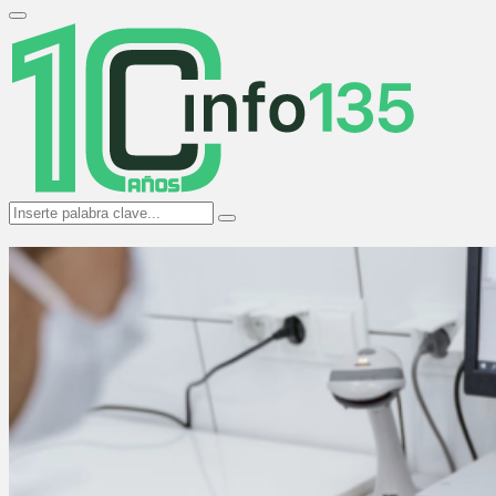
Search
for:
Primary
Menu
Search
Search
for: