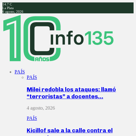
14.7
C
La Plata
6 agosto, 2026
Facebook
Twitter
Instagram
Youtube
PAÍS
PAÍS
Milei redobla los ataques: llamó
“terroristas” a docentes…
4 agosto, 2026
PAÍS
Kicillof sale a la calle contra el