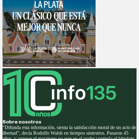
Sobre nosotros
"Difunda esta información, sienta la satisfacción moral de un acto de
libertad”, decía Rodolfo Walsh en tiempos siniestros. Pasaron 45
años, y aunque el macrismo no este en el poder continúa el blindaje