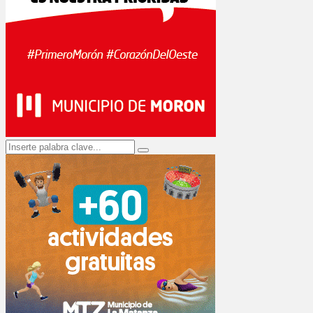
Search
Search
for: