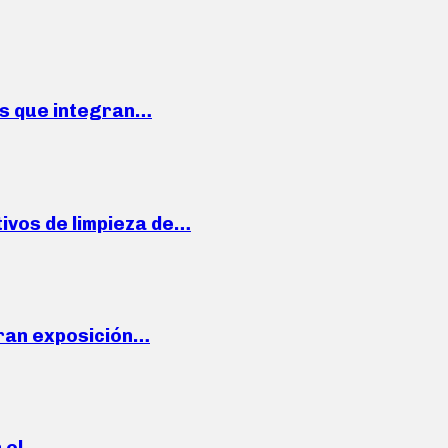
ses que integran…
ivos de limpieza de…
ran exposición…
n el…