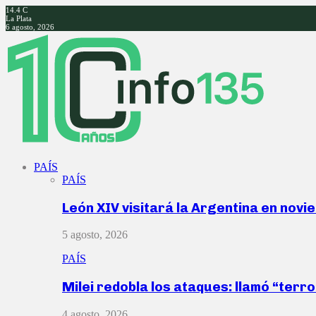
14.4
C
La Plata
6 agosto, 2026
Facebook
Twitter
Instagram
Youtube
PAÍS
PAÍS
León XIV visitará la Argentina en nov
5 agosto, 2026
PAÍS
Milei redobla los ataques: llamó “ter
4 agosto, 2026