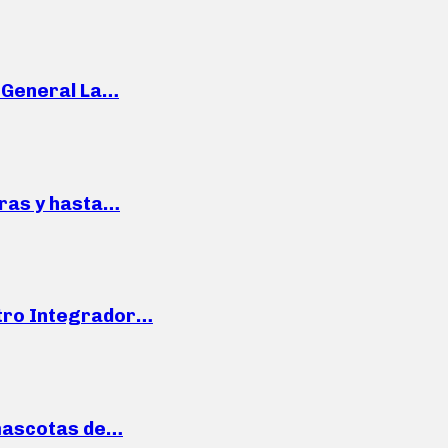
e General La…
pras y hasta…
ntro Integrador…
mascotas de…