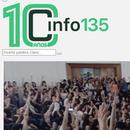
Primary
Menu
Search
Search
for: