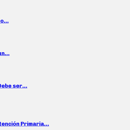
cto…
 un…
“Debe ser…
Atención Primaria…