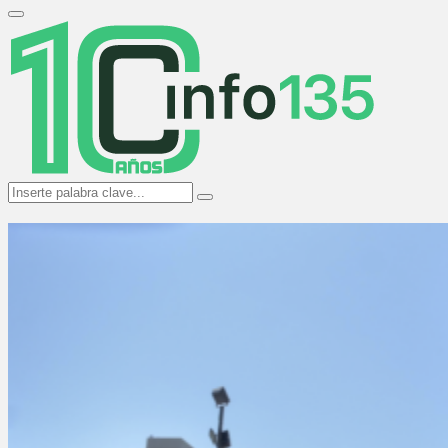
Search
for:
Primary
Menu
Search
Search
for: