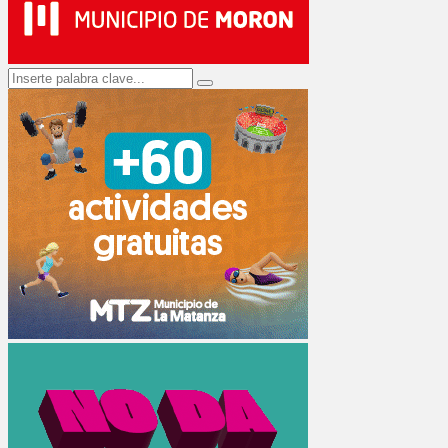
Search
Search
for: