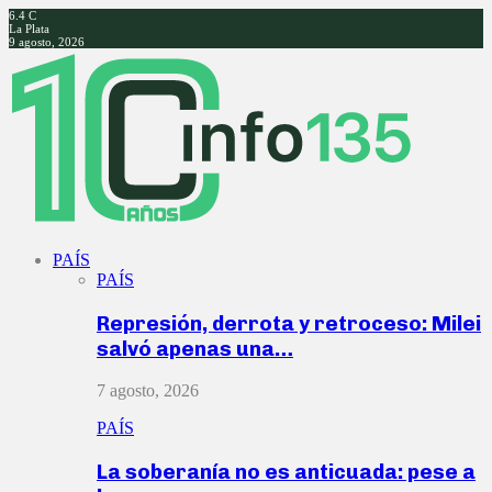
6.4
C
La Plata
9 agosto, 2026
Facebook
Twitter
Instagram
Youtube
PAÍS
PAÍS
Represión, derrota y retroceso: Milei
salvó apenas una…
7 agosto, 2026
PAÍS
La soberanía no es anticuada: pese a