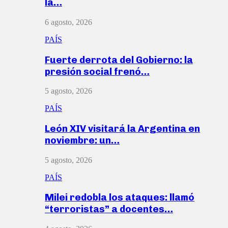
la…
6 agosto, 2026
PAÍS
Fuerte derrota del Gobierno: la
presión social frenó…
5 agosto, 2026
PAÍS
León XIV visitará la Argentina en
noviembre: un…
5 agosto, 2026
PAÍS
Milei redobla los ataques: llamó
“terroristas” a docentes…