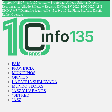
Facebook
Twitter
Instagram
Youtube
Edición Nº 2807 - info135.com.ar // Propiedad: Alfredo Silletta. Director
Responsable: Alfredo Silletta // Registro DNDA: PV-2026-10090025-APN-
DNDA#MJ // Domicilio legal: calle 45 e/ 9 y 10, La Plata, Bs. As. // Diseño:
Rafael Guerrero
Facebook
Twitter
Instagram
Youtube
PAÍS
PROVINCIA
MUNICIPIOS
OPINIÓN
LA PATRIA SUBLEVADA
MUNDO SECTAS
JAZZ Y HABANOS
“SIN RED”
JAZZ