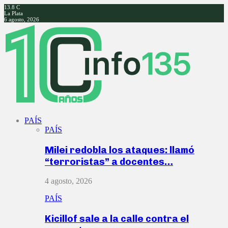
13.8
C
La Plata
6 agosto, 2026
Facebook
Twitter
Instagram
Youtube
PAÍS
PAÍS
Milei redobla los ataques: llamó
“terroristas” a docentes…
4 agosto, 2026
PAÍS
Kicillof sale a la calle contra el