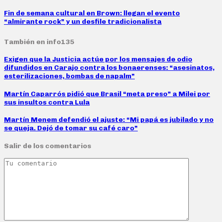
Fin de semana cultural en Brown: llegan el evento
“almirante rock” y un desfile tradicionalista
También en info135
Exigen que la Justicia actúe por los mensajes de odio
difundidos en Carajo contra los bonaerenses: “asesinatos,
esterilizaciones, bombas de napalm”
Martín Caparrós pidió que Brasil “meta preso” a Milei por
sus insultos contra Lula
Martín Menem defendió el ajuste: “Mi papá es jubilado y no
se queja. Dejó de tomar su café caro”
Salir de los comentarios