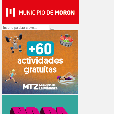
Search
Search
for: