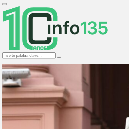
Search
for:
Primary
Menu
Search
Search
for: