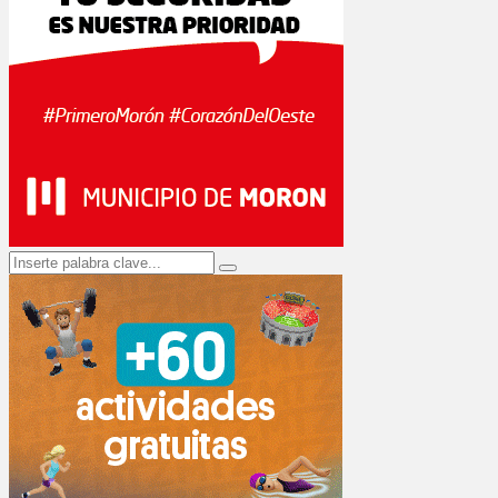
Search
Search
for: