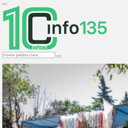
Search
for:
Primary
Menu
Search
Search
for: