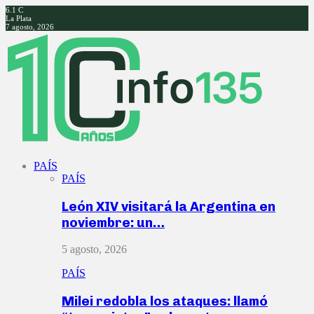
6.1
C
La Plata
7 agosto, 2026
Facebook
Twitter
Instagram
Youtube
PAÍS
PAÍS
León XIV visitará la Argentina en
noviembre: un…
5 agosto, 2026
PAÍS
Milei redobla los ataques: llamó