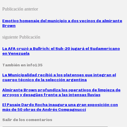
Publicación anterior
Emotivo homenaje del municipio a dos vecinos de almirante
Brown
siguiente Publicación
La AFA cruzó a Bullrich: el Sub-20 jugará el Sudamericano
en Venezuela
También en info135
La Municipalidad recibió a los platenses que integran el
cuerpo técnico de la selección argentina
Almirante Brown profundiza los operativos de limpieza de
arroyos y desagües frente a las intensas lluvias
El Pasaje Dardo Rocha inaugura una gran exposición con
más de 50 obras de Andrés Compagnucci
Salir de los comentarios