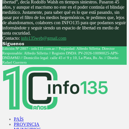
libertad”, decía Rodolfo Walsh en tiempos siniestros. Pasaron 45
años, y aunque el macrismo no este en el poder continúa el blindaje
mediático. Justamente, para saber qué es lo que está pasando, sin
pasar por el filtro de los medios hegemónicos, te pedimos que, lejos
de abandonarnos, colabores con INFO135 para que podamos seguir
informándote y seguir siendo un espacio de libertad en medio de
tanta oscuridad.
Contacto:
info135web@gmail.com
Síguenos
Facebook
Twitter
Instagram
Youtube
Edición Nº 2807 - info135.com.ar // Propiedad: Alfredo Silletta. Director
Responsable: Alfredo Silletta // Registro DNDA: PV-2026-10090025-APN-
DNDA#MJ // Domicilio legal: calle 45 e/ 9 y 10, La Plata, Bs. As. // Diseño:
Rafael Guerrero
Facebook
Twitter
Instagram
Youtube
PAÍS
PROVINCIA