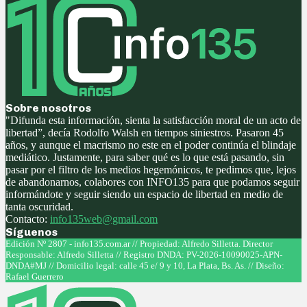
Sobre nosotros
"Difunda esta información, sienta la satisfacción moral de un acto de
libertad”, decía Rodolfo Walsh en tiempos siniestros. Pasaron 45
años, y aunque el macrismo no este en el poder continúa el blindaje
mediático. Justamente, para saber qué es lo que está pasando, sin
pasar por el filtro de los medios hegemónicos, te pedimos que, lejos
de abandonarnos, colabores con INFO135 para que podamos seguir
informándote y seguir siendo un espacio de libertad en medio de
tanta oscuridad.
Contacto:
info135web@gmail.com
Síguenos
Facebook
Twitter
Instagram
Youtube
Edición Nº 2807 - info135.com.ar // Propiedad: Alfredo Silletta. Director
Responsable: Alfredo Silletta // Registro DNDA: PV-2026-10090025-APN-
DNDA#MJ // Domicilio legal: calle 45 e/ 9 y 10, La Plata, Bs. As. // Diseño:
Rafael Guerrero