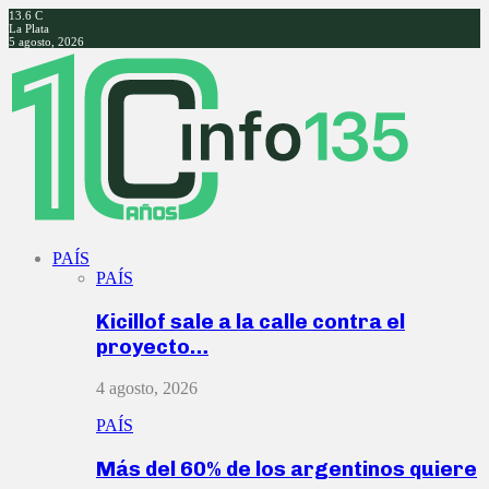
13.6
C
La Plata
5 agosto, 2026
Facebook
Twitter
Instagram
Youtube
PAÍS
PAÍS
Kicillof sale a la calle contra el
proyecto…
4 agosto, 2026
PAÍS
Más del 60% de los argentinos quiere