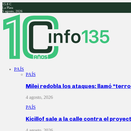
15.8
C
La Plata
5 agosto, 2026
Facebook
Twitter
Instagram
Youtube
PAÍS
PAÍS
Milei redobla los ataques: llamó “ter
4 agosto, 2026
PAÍS
Kicillof sale a la calle contra el proye
4 agosto, 2026