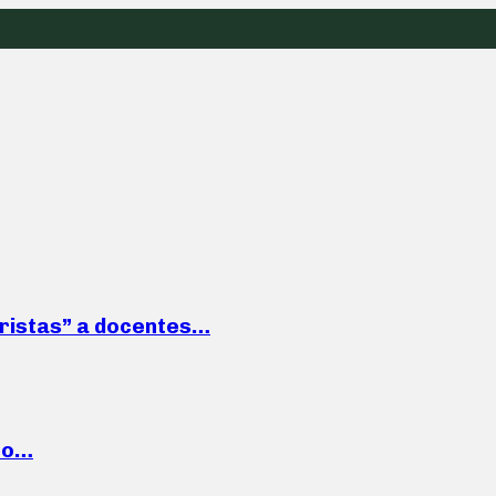
roristas” a docentes…
cto…