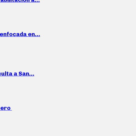
a enfocada en…
culta a San…
mero