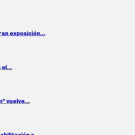
ran exposición…
n el…
wn” vuelve…
habilitación a…