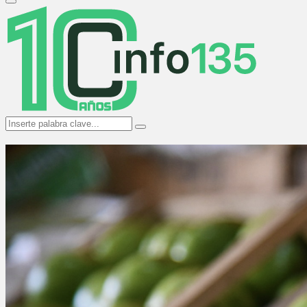
Primary
Menu
Search
Search
for: