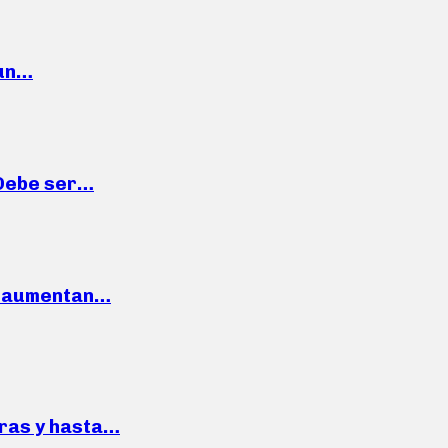
 un…
“Debe ser…
o: aumentan…
pras y hasta…