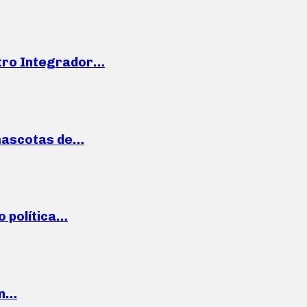
ntro Integrador…
mascotas de…
o política…
en…