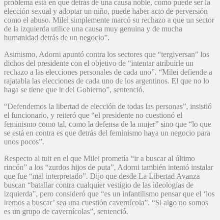
problema está en que detrás de una causa noble, como puede ser la
elección sexual y adoptar un niño, puede haber acto de perversión
como el abuso. Milei simplemente marcó su rechazo a que un sector
de la izquierda utilice una causa muy genuina y de mucha
humanidad detrás de un negocio”.
Asimismo, Adorni apuntó contra los sectores que “tergiversan” los
dichos del presidente con el objetivo de “intentar atribuirle un
rechazo a las elecciones personales de cada uno”. “Milei defiende a
rajatabla las elecciones de cada uno de los argentinos. El que no lo
haga se tiene que ir del Gobierno”, sentenció.
“Defendemos la libertad de elección de todas las personas”, insistió
el funcionario, y reiteró que “el presidente no cuestionó el
feminismo como tal, como la defensa de la mujer” sino que “lo que
se está en contra es que detrás del feminismo haya un negocio para
unos pocos”.
Respecto al tuit en el que Milei prometía “ir a buscar al último
rincón” a los “zurdos hijos de puta”, Adorni también intentó instalar
que fue “mal interpretado”. Dijo que desde La Libertad Avanza
buscan “batallar contra cualquier vestigio de las ideologías de
izquierda”, pero consideró que “es un infantilismo pensar que el ‘los
iremos a buscar’ sea una cuestión cavernícola”. “Si algo no somos
es un grupo de cavernícolas”, sentenció.