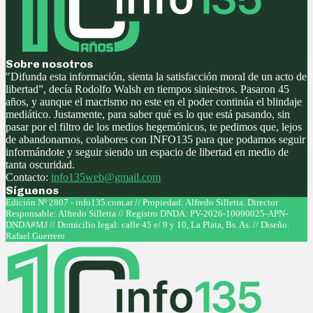
Sobre nosotros
"Difunda esta información, sienta la satisfacción moral de un acto de
libertad”, decía Rodolfo Walsh en tiempos siniestros. Pasaron 45
años, y aunque el macrismo no este en el poder continúa el blindaje
mediático. Justamente, para saber qué es lo que está pasando, sin
pasar por el filtro de los medios hegemónicos, te pedimos que, lejos
de abandonarnos, colabores con INFO135 para que podamos seguir
informándote y seguir siendo un espacio de libertad en medio de
tanta oscuridad.
Contacto:
info135web@gmail.com
Síguenos
Facebook
Twitter
Instagram
Youtube
Edición Nº 2807 - info135.com.ar // Propiedad: Alfredo Silletta. Director
Responsable: Alfredo Silletta // Registro DNDA: PV-2026-10090025-APN-
DNDA#MJ // Domicilio legal: calle 45 e/ 9 y 10, La Plata, Bs. As. // Diseño:
Rafael Guerrero