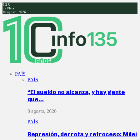
4.2
C
La Plata
10 agosto, 2026
Facebook
Twitter
Instagram
Youtube
PAÍS
PAÍS
“El sueldo no alcanza, y hay gente
que…
8 agosto, 2026
PAÍS
Represión, derrota y retroceso: Milei