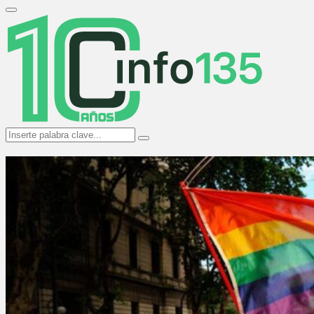
Search
for:
Primary
Menu
Search
Search
for: