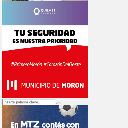
Search
Search
for: