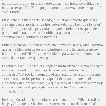
periodistas giraron en torno a este tema. “¿La homosexualidad no
implica ser pedófilo?”, le preguntaron al portavoz, quien respondió:
“No. Obvio”.
En cuanto a la marcha del sábado, dijo: “Por supuesto que quien
crea que puede aportar a sus libertades, está muy bien que lo haga”,
y que “lo dijimos siempre: cada uno puede defender lo que quiera,
pero guarda cuando eso se lo obliga a pagar a otro, porque ahí
entramos en un conflicto de intereses”.
Entre algunas de las acusaciones que lanzó en Davos, Milei sostuvo
que la “la ideología de género constituye lisa y llanamente abuso
infantil: son pedófilos”, y que “la ideología
woke
es un virus mental,
es el cáncer que hay que extirpar”.
El sábado a las 17 desde el Congreso hasta Plaza de Mayo se espera
una marcha multitudinaria bajo la consigna “antirracista y
antifascista”. Y por la incomodidad que exteriorizó Adorni durante
su contacto con los periodistas, quedó demostrado que en el
Gobierno están preocupados, ya que le toca una dicotomía compleja
en un año electoral que le planteó este sector: “fascismo vs
antifascismo”.
En Casa Rosada hicieron énfasis en cuanto a que “Milei no odia a
los gays”, y que “de hecho, no estamos en contra de la marcha”,