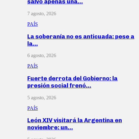
salvó apenas una…
7 agosto, 2026
PAÍS
La soberanía no es anticuada: pese a
la…
6 agosto, 2026
PAÍS
Fuerte derrota del Gobierno: la
presión social frenó…
5 agosto, 2026
PAÍS
León XIV visitará la Argentina en
noviembre: un…