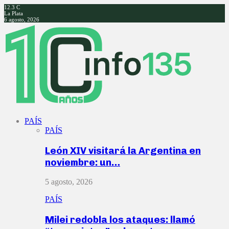
12.3
C
La Plata
6 agosto, 2026
Facebook
Twitter
Instagram
Youtube
PAÍS
PAÍS
León XIV visitará la Argentina en
noviembre: un…
5 agosto, 2026
PAÍS
Milei redobla los ataques: llamó