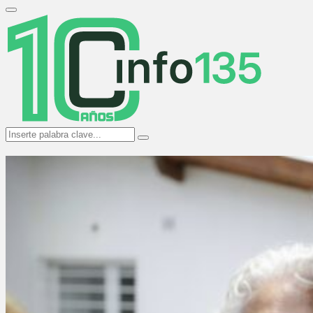
Search
for:
Primary
Menu
Search
Search
for: