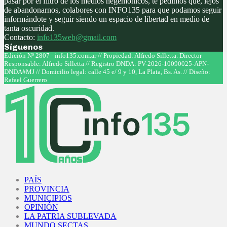
pasar por el filtro de los medios hegemónicos, te pedimos que, lejos
de abandonarnos, colabores con INFO135 para que podamos seguir
informándote y seguir siendo un espacio de libertad en medio de
tanta oscuridad.
Contacto:
info135web@gmail.com
Síguenos
Facebook
Twitter
Instagram
Youtube
Edición Nº 2807 - info135.com.ar // Propiedad: Alfredo Silletta. Director
Responsable: Alfredo Silletta // Registro DNDA: PV-2026-10090025-APN-
DNDA#MJ // Domicilio legal: calle 45 e/ 9 y 10, La Plata, Bs. As. // Diseño:
Rafael Guerrero
Facebook
Twitter
Instagram
Youtube
PAÍS
PROVINCIA
MUNICIPIOS
OPINIÓN
LA PATRIA SUBLEVADA
MUNDO SECTAS