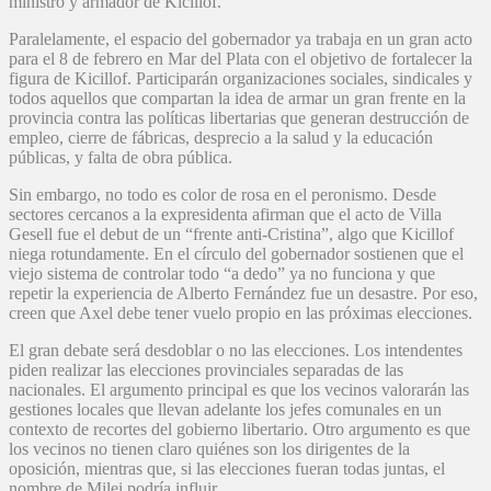
ministro y armador de Kicillof.
Paralelamente, el espacio del gobernador ya trabaja en un gran acto
para el 8 de febrero en Mar del Plata con el objetivo de fortalecer la
figura de Kicillof. Participarán organizaciones sociales, sindicales y
todos aquellos que compartan la idea de armar un gran frente en la
provincia contra las políticas libertarias que generan destrucción de
empleo, cierre de fábricas, desprecio a la salud y la educación
públicas, y falta de obra pública.
Sin embargo, no todo es color de rosa en el peronismo. Desde
sectores cercanos a la expresidenta afirman que el acto de Villa
Gesell fue el debut de un “frente anti-Cristina”, algo que Kicillof
niega rotundamente. En el círculo del gobernador sostienen que el
viejo sistema de controlar todo “a dedo” ya no funciona y que
repetir la experiencia de Alberto Fernández fue un desastre. Por eso,
creen que Axel debe tener vuelo propio en las próximas elecciones.
El gran debate será desdoblar o no las elecciones. Los intendentes
piden realizar las elecciones provinciales separadas de las
nacionales. El argumento principal es que los vecinos valorarán las
gestiones locales que llevan adelante los jefes comunales en un
contexto de recortes del gobierno libertario. Otro argumento es que
los vecinos no tienen claro quiénes son los dirigentes de la
oposición, mientras que, si las elecciones fueran todas juntas, el
nombre de Milei podría influir.