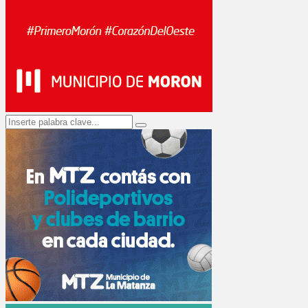
Search
Search
for: