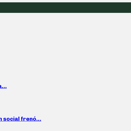
la…
n social frenó…