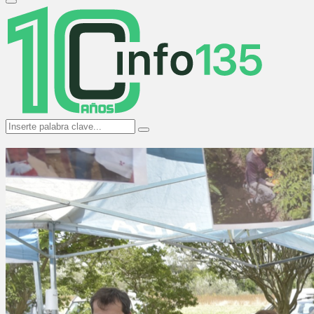
Primary
Menu
Search
Search
for: