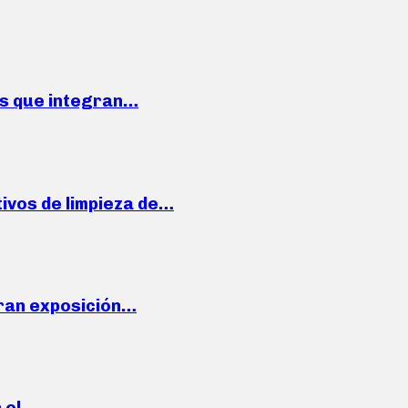
ses que integran…
ivos de limpieza de…
ran exposición…
n el…