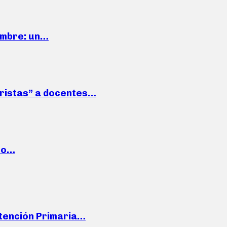
iembre: un…
roristas” a docentes…
cto…
Atención Primaria…