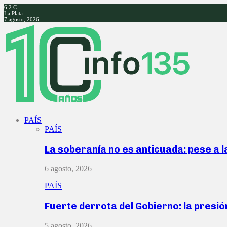
6.2
C
La Plata
7 agosto, 2026
Facebook
Twitter
Instagram
Youtube
PAÍS
PAÍS
La soberanía no es anticuada: pese a 
6 agosto, 2026
PAÍS
Fuerte derrota del Gobierno: la presió
5 agosto, 2026