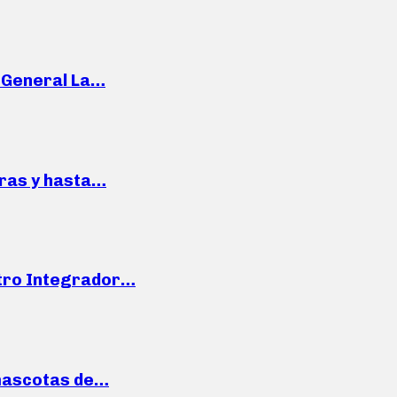
e General La…
pras y hasta…
ntro Integrador…
mascotas de…