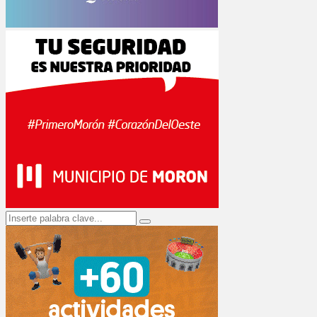
Search
Search
for: