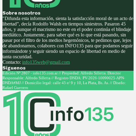
Sobre nosotros
"Difunda esta información, sienta la satisfacción moral de un acto de
libertad”, decía Rodolfo Walsh en tiempos siniestros. Pasaron 45
años, y aunque el macrismo no este en el poder continúa el blindaje
mediático. Justamente, para saber qué es lo que está pasando, sin
pasar por el filtro de los medios hegemónicos, te pedimos que, lejos
de abandonarnos, colabores con INFO135 para que podamos seguir
informándote y seguir siendo un espacio de libertad en medio de
tanta oscuridad.
Contacto:
info135web@gmail.com
Síguenos
Facebook
Twitter
Instagram
Youtube
Edición Nº 2807 - info135.com.ar // Propiedad: Alfredo Silletta. Director
Responsable: Alfredo Silletta // Registro DNDA: PV-2026-10090025-APN-
DNDA#MJ // Domicilio legal: calle 45 e/ 9 y 10, La Plata, Bs. As. // Diseño:
Rafael Guerrero