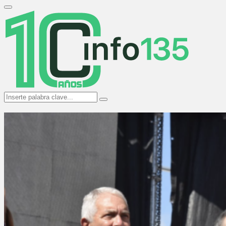
Search
for:
Primary
Menu
Search
Search
for: