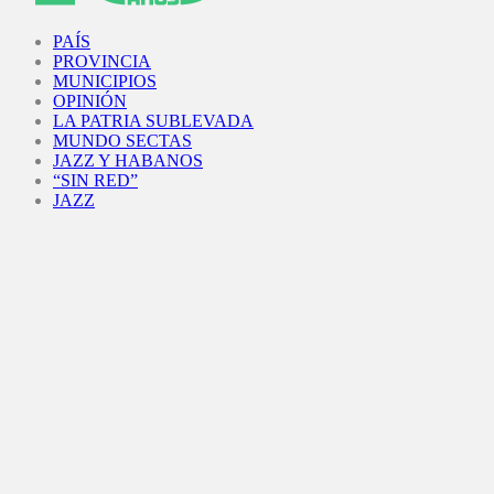
Facebook
Twitter
Instagram
Youtube
PAÍS
PROVINCIA
MUNICIPIOS
OPINIÓN
LA PATRIA SUBLEVADA
MUNDO SECTAS
JAZZ Y HABANOS
“SIN RED”
JAZZ