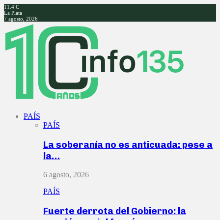
11.4
C
La Plata
7 agosto, 2026
Facebook
Twitter
Instagram
Youtube
PAÍS
PAÍS
La soberanía no es anticuada: pese a
la…
6 agosto, 2026
PAÍS
Fuerte derrota del Gobierno: la