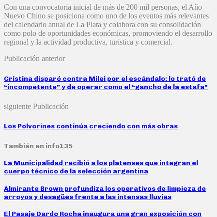
Con una convocatoria inicial de más de 200 mil personas, el Año
Nuevo Chino se posiciona como uno de los eventos más relevantes
del calendario anual de La Plata y colabora con su consolidación
como polo de oportunidades económicas, promoviendo el desarrollo
regional y la actividad productiva, turística y comercial.
Publicación anterior
Cristina disparó contra Milei por el escándalo: lo trató de
“incompetente” y de operar como el “gancho de la estafa”
siguiente Publicación
Los Polvorines continúa creciendo con más obras
También en info135
La Municipalidad recibió a los platenses que integran el
cuerpo técnico de la selección argentina
Almirante Brown profundiza los operativos de limpieza de
arroyos y desagües frente a las intensas lluvias
El Pasaje Dardo Rocha inaugura una gran exposición con