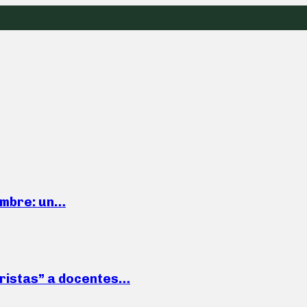
iembre: un…
roristas” a docentes…