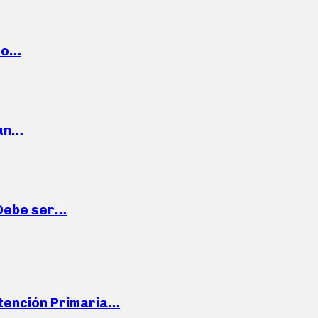
cto…
 un…
“Debe ser…
Atención Primaria…