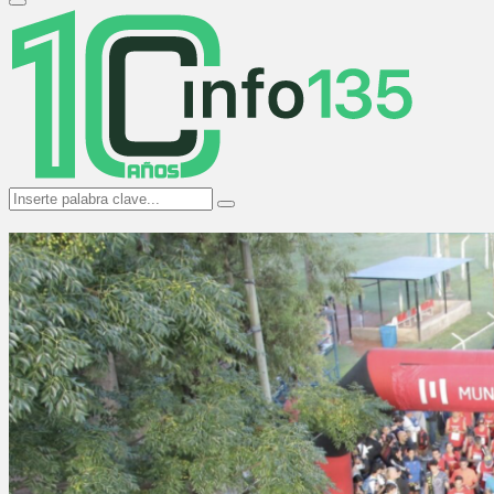
Primary
Menu
Search
Search
for: