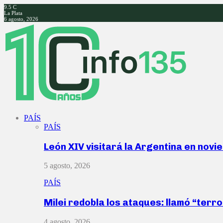
9.5
C
La Plata
6 agosto, 2026
Facebook
Twitter
Instagram
Youtube
PAÍS
PAÍS
León XIV visitará la Argentina en nov
5 agosto, 2026
PAÍS
Milei redobla los ataques: llamó “ter
4 agosto, 2026