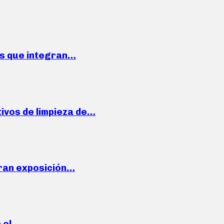
ses que integran…
ivos de limpieza de…
ran exposición…
n el…