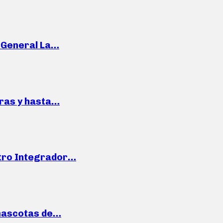
e General La…
pras y hasta…
ntro Integrador…
mascotas de…