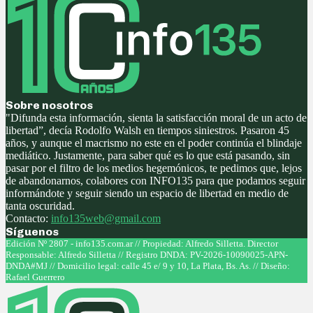
Sobre nosotros
"Difunda esta información, sienta la satisfacción moral de un acto de
libertad”, decía Rodolfo Walsh en tiempos siniestros. Pasaron 45
años, y aunque el macrismo no este en el poder continúa el blindaje
mediático. Justamente, para saber qué es lo que está pasando, sin
pasar por el filtro de los medios hegemónicos, te pedimos que, lejos
de abandonarnos, colabores con INFO135 para que podamos seguir
informándote y seguir siendo un espacio de libertad en medio de
tanta oscuridad.
Contacto:
info135web@gmail.com
Síguenos
Facebook
Twitter
Instagram
Youtube
Edición Nº 2807 - info135.com.ar // Propiedad: Alfredo Silletta. Director
Responsable: Alfredo Silletta // Registro DNDA: PV-2026-10090025-APN-
DNDA#MJ // Domicilio legal: calle 45 e/ 9 y 10, La Plata, Bs. As. // Diseño:
Rafael Guerrero