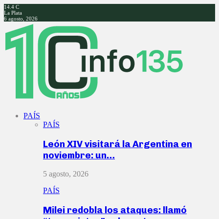
14.4
C
La Plata
6 agosto, 2026
Facebook
Twitter
Instagram
Youtube
PAÍS
PAÍS
León XIV visitará la Argentina en
noviembre: un…
5 agosto, 2026
PAÍS
Milei redobla los ataques: llamó