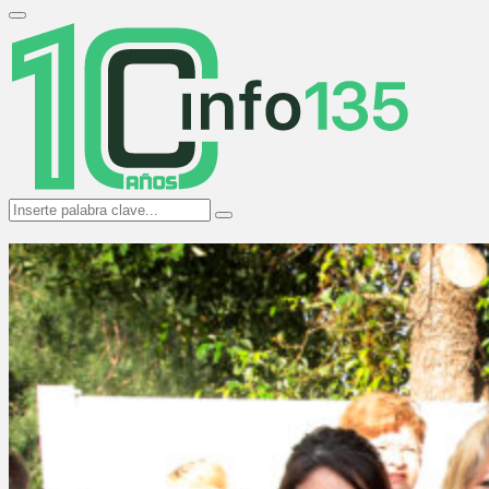
Search
for:
Primary
Menu
Search
Search
for: