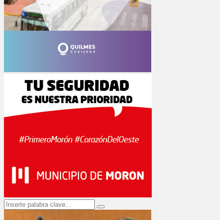
Search
Search
for: