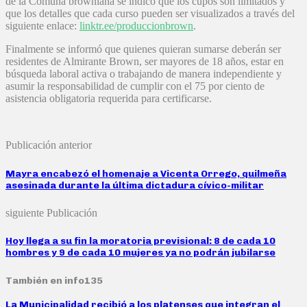
de la Comuna browniana se indicó que los cupos son limitados y
que los detalles que cada curso pueden ser visualizados a través del
siguiente enlace:
linktr.ee/produccionbrown
.
Finalmente se informó que quienes quieran sumarse deberán ser
residentes de Almirante Brown, ser mayores de 18 años, estar en
búsqueda laboral activa o trabajando de manera independiente y
asumir la responsabilidad de cumplir con el 75 por ciento de
asistencia obligatoria requerida para certificarse.
Publicación anterior
Mayra encabezó el homenaje a Vicenta Orrego, quilmeña
asesinada durante la última dictadura cívico-militar
siguiente Publicación
Hoy llega a su fin la moratoria previsional: 8 de cada 10
hombres y 9 de cada 10 mujeres ya no podrán jubilarse
También en info135
La Municipalidad recibió a los platenses que integran el