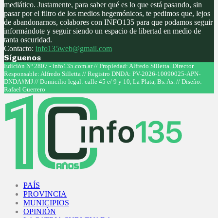
mediático. Justamente, para saber qué es lo que está pasando, sin
pasar por el filtro de los medios hegemónicos, te pedimos que, lejos
de abandonarnos, colabores con INFO135 para que podamos seguir
informándote y seguir siendo un espacio de libertad en medio de
tanta oscuridad.
Contacto:
info135web@gmail.com
Síguenos
Facebook
Twitter
Instagram
Youtube
Edición Nº 2807 - info135.com.ar // Propiedad: Alfredo Silletta. Director
Responsable: Alfredo Silletta // Registro DNDA: PV-2026-10090025-APN-
DNDA#MJ // Domicilio legal: calle 45 e/ 9 y 10, La Plata, Bs. As. // Diseño:
Rafael Guerrero
Facebook
Twitter
Instagram
Youtube
PAÍS
PROVINCIA
MUNICIPIOS
OPINIÓN