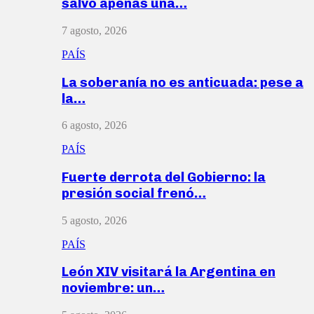
salvó apenas una…
7 agosto, 2026
PAÍS
La soberanía no es anticuada: pese a
la…
6 agosto, 2026
PAÍS
Fuerte derrota del Gobierno: la
presión social frenó…
5 agosto, 2026
PAÍS
León XIV visitará la Argentina en
noviembre: un…