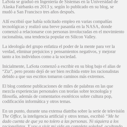
LaSota se graduó en Ingeniería de Sistemas en la Universidad de
Alaska Fairbanks en 2013 y, según lo publicado en su blog, se
mudó a San Francisco tres años después.
Allí escribió que había solicitado empleo en varias compañías
tecnológicas y realizó una breve pasantía en la NASA, donde
comenzó a relacionarse con personas involucradas en el movimiento
racionalista, una tendencia popular en Silicon Valley.
La ideología del grupo enfatiza el poder de la mente para ver la
verdad, eliminar prejuicios y pensamientos negativos, y mejorar
tanto a los individuos como a la sociedad.
Inicialmente, LaSota comenzó a escribir en su blog bajo el alias de
“Ziz”, pero pronto dejó de ser bien recibida entre los racionalistas
debido a que sus escritos tomaron caminos más extremos.
El blog contiene publicaciones de miles de palabras en las que
mezcla experiencias personales con teorías sobre tecnología y
filosofía, además de comentarios esotéricos sobre cultura pop,
codificación informática y otros temas.
En un punto, durante una extensa diatriba sobre la serie de televisión
The Office
, la inteligencia artificial y otros temas, escribió
“Me he
dado cuenta de que ya no tolero a las personas. Ni siquiera a los
racionalistas. Y voy a vivir mi vida en completa soledad, ocultando