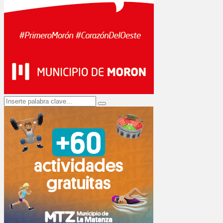
Search
Search
for: