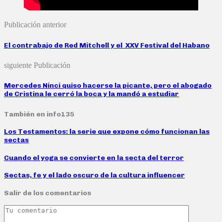
Publicación anterior
El contrabajo de Red Mitchell y el XXV Festival del Habano
siguiente Publicación
Mercedes Ninci quiso hacerse la picante, pero el abogado
de Cristina le cerró la boca y la mandó a estudiar
También en info135
Los Testamentos: la serie que expone cómo funcionan las
sectas
Cuando el yoga se convierte en la secta del terror
Sectas, fe y el lado oscuro de la cultura influencer
Salir de los comentarios