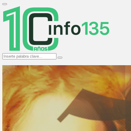
Search
for:
Primary
Menu
Search
Search
for: