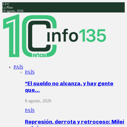
5.9
C
La Plata
10 agosto, 2026
Facebook
Twitter
Instagram
Youtube
PAÍS
PAÍS
“El sueldo no alcanza, y hay gente
que…
8 agosto, 2026
PAÍS
Represión, derrota y retroceso: Milei