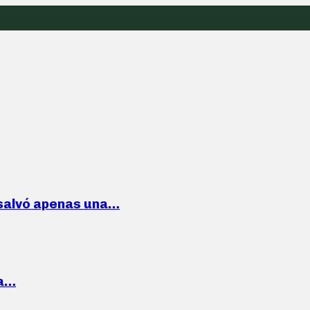
 salvó apenas una…
la…