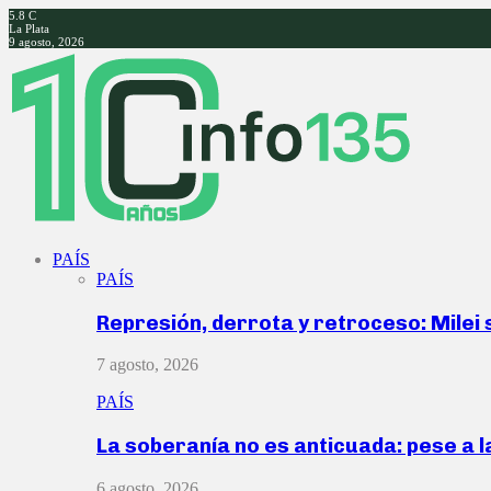
5.8
C
La Plata
9 agosto, 2026
Facebook
Twitter
Instagram
Youtube
PAÍS
PAÍS
Represión, derrota y retroceso: Milei
7 agosto, 2026
PAÍS
La soberanía no es anticuada: pese a 
6 agosto, 2026