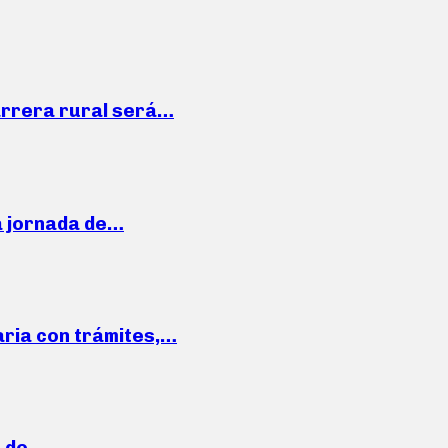
arrera rural será…
a jornada de…
aria con trámites,…
a de…