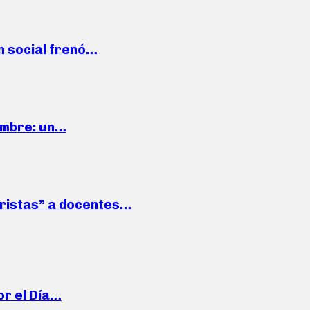
n social frenó…
iembre: un…
roristas” a docentes…
or el Día…