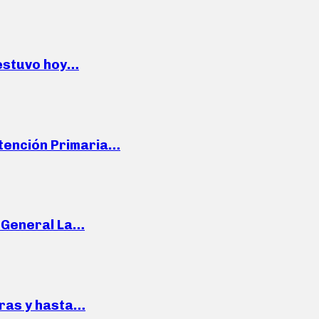
 estuvo hoy…
Atención Primaria…
e General La…
pras y hasta…