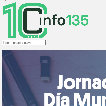
Primary
Menu
Search
Search
for: