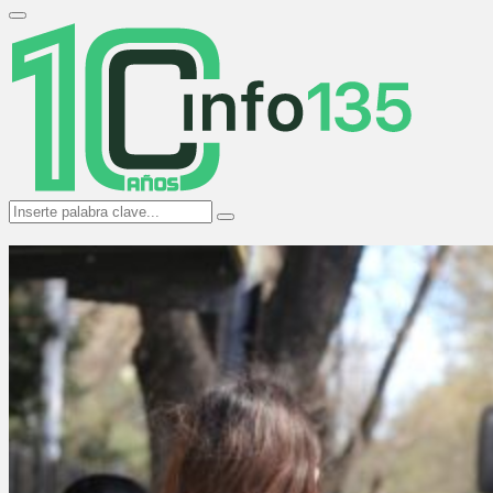
Search
for:
Primary
Menu
Search
Search
for: