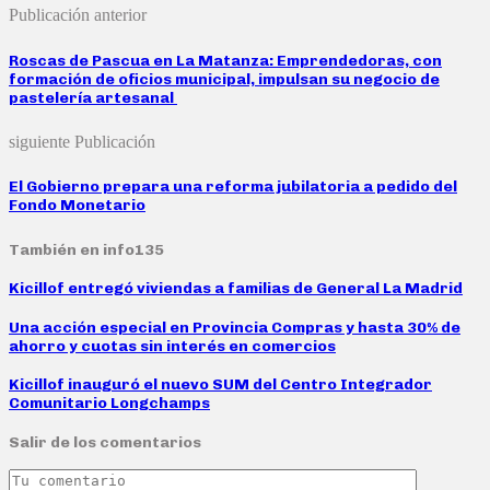
Publicación anterior
Roscas de Pascua en La Matanza: Emprendedoras, con
formación de oficios municipal, impulsan su negocio de
pastelería artesanal
siguiente Publicación
El Gobierno prepara una reforma jubilatoria a pedido del
Fondo Monetario
También en info135
Kicillof entregó viviendas a familias de General La Madrid
Una acción especial en Provincia Compras y hasta 30% de
ahorro y cuotas sin interés en comercios
Kicillof inauguró el nuevo SUM del Centro Integrador
Comunitario Longchamps
Salir de los comentarios