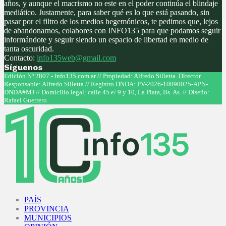
años, y aunque el macrismo no este en el poder continúa el blindaje
mediático. Justamente, para saber qué es lo que está pasando, sin
pasar por el filtro de los medios hegemónicos, te pedimos que, lejos
de abandonarnos, colabores con INFO135 para que podamos seguir
informándote y seguir siendo un espacio de libertad en medio de
tanta oscuridad.
Contacto:
info135web@gmail.com
Síguenos
Facebook
Twitter
Instagram
Youtube
Edición Nº 2807 - info135.com.ar // Propiedad: Alfredo Silletta. Director
Responsable: Alfredo Silletta // Registro DNDA: PV-2026-10090025-APN-
DNDA#MJ // Domicilio legal: calle 45 e/ 9 y 10, La Plata, Bs. As. // Diseño:
Rafael Guerrero
Facebook
Twitter
Instagram
Youtube
PAÍS
PROVINCIA
MUNICIPIOS