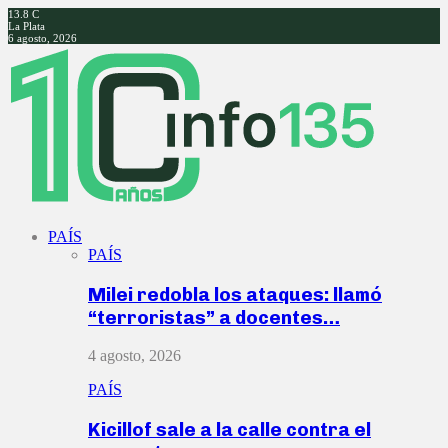
13.8
C
La Plata
6 agosto, 2026
Facebook
Twitter
Instagram
Youtube
PAÍS
PAÍS
Milei redobla los ataques: llamó
“terroristas” a docentes…
4 agosto, 2026
PAÍS
Kicillof sale a la calle contra el