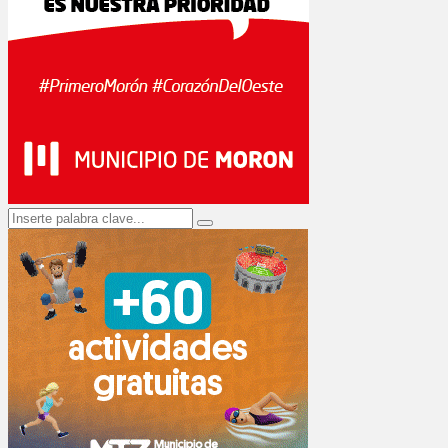
Search
Search
for: