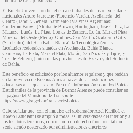
mínima de cada jurisdicción.
El Boleto Universitario beneficia a estudiantes de las universidades
nacionales Arturo Jauretche (Florencio Varela), Avellaneda, del
Centro (Tandil), General Sarmiento (Malvinas Argentinas),
Guillermo Brown (Almirante Brown), Hurlingham, José C. Paz, La
Matanza, Lanús, La Plata, Lomas de Zamora, Luján, Mar del Plata,
Moreno, del Oeste (Merlo), Quilmes, San Martín, Scalabrini Ortiz
(San Isidro), del Sur (Bahía Blanca), la Tecnológica (en las
facultades regionales situadas en Avellaneda, Bahía Blanca,
Campana, La Plata, Mar del Plata, Morón, San Nicolás y Tigre) y
Tres de Febrero; junto con las provinciales de Ezeiza y del Sudoeste
de Bahía.
Este beneficio es solicitado por los alumnos regulares y que residan
en la provincia de Buenos Aires a través de las instituciones
educativas a las que asistan. Para más información sobre los Boletos
Estudiantiles de la provincia de Buenos Aires se puede consultar en
la página del Ministerio de Transporte
https://www.gba.gob.ar/transporte/boleto.
Cabe señalar que, con el impulso del gobernador Axel Kicillof, el
Boleto Estudiantil se amplió a todas las universidades del interior y a
los institutos terciarios, concretando un derecho fundamental que
venía siendo postergado por administraciones anteriores.