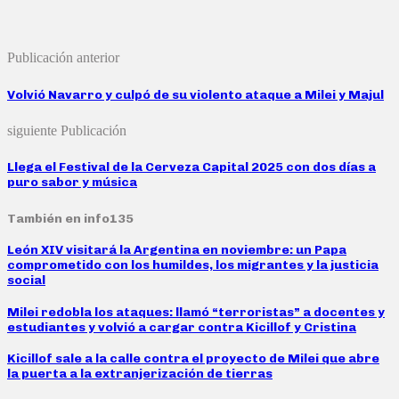
Publicación anterior
Volvió Navarro y culpó de su violento ataque a Milei y Majul
siguiente Publicación
Llega el Festival de la Cerveza Capital 2025 con dos días a
puro sabor y música
También en info135
León XIV visitará la Argentina en noviembre: un Papa
comprometido con los humildes, los migrantes y la justicia
social
Milei redobla los ataques: llamó “terroristas” a docentes y
estudiantes y volvió a cargar contra Kicillof y Cristina
Kicillof sale a la calle contra el proyecto de Milei que abre
la puerta a la extranjerización de tierras