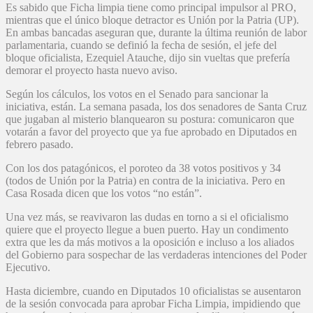
Es sabido que Ficha limpia tiene como principal impulsor al PRO,
mientras que el único bloque detractor es Unión por la Patria (UP).
En ambas bancadas aseguran que, durante la última reunión de labor
parlamentaria, cuando se definió la fecha de sesión, el jefe del
bloque oficialista, Ezequiel Atauche, dijo sin vueltas que prefería
demorar el proyecto hasta nuevo aviso.
Según los cálculos, los votos en el Senado para sancionar la
iniciativa, están. La semana pasada, los dos senadores de Santa Cruz
que jugaban al misterio blanquearon su postura: comunicaron que
votarán a favor del proyecto que ya fue aprobado en Diputados en
febrero pasado.
Con los dos patagónicos, el poroteo da 38 votos positivos y 34
(todos de Unión por la Patria) en contra de la iniciativa. Pero en
Casa Rosada dicen que los votos “no están”.
Una vez más, se reavivaron las dudas en torno a si el oficialismo
quiere que el proyecto llegue a buen puerto. Hay un condimento
extra que les da más motivos a la oposición e incluso a los aliados
del Gobierno para sospechar de las verdaderas intenciones del Poder
Ejecutivo.
Hasta diciembre, cuando en Diputados 10 oficialistas se ausentaron
de la sesión convocada para aprobar Ficha Limpia, impidiendo que