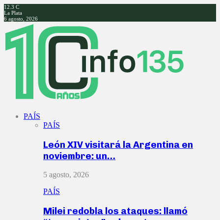
12.3
C
La Plata
6 agosto, 2026
Facebook
Twitter
Instagram
Youtube
PAÍS
PAÍS
León XIV visitará la Argentina en
noviembre: un…
5 agosto, 2026
PAÍS
Milei redobla los ataques: llamó