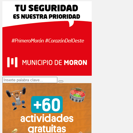
Search
Search
for: