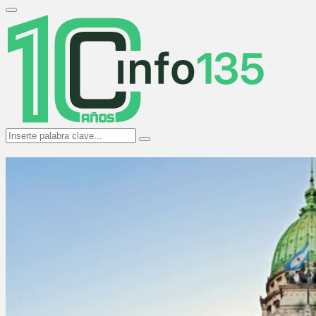
Search
for:
Primary
Menu
Search
Search
for: