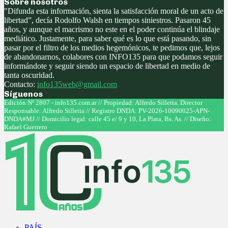
Sobre nosotros
"Difunda esta información, sienta la satisfacción moral de un acto de
libertad”, decía Rodolfo Walsh en tiempos siniestros. Pasaron 45
años, y aunque el macrismo no este en el poder continúa el blindaje
mediático. Justamente, para saber qué es lo que está pasando, sin
pasar por el filtro de los medios hegemónicos, te pedimos que, lejos
de abandonarnos, colabores con INFO135 para que podamos seguir
informándote y seguir siendo un espacio de libertad en medio de
tanta oscuridad.
Contacto:
info135web@gmail.com
Síguenos
Facebook
Twitter
Instagram
Youtube
Edición Nº 2807 - info135.com.ar // Propiedad: Alfredo Silletta. Director
Responsable: Alfredo Silletta // Registro DNDA: PV-2026-10090025-APN-
DNDA#MJ // Domicilio legal: calle 45 e/ 9 y 10, La Plata, Bs. As. // Diseño:
Rafael Guerrero
Facebook
Twitter
Instagram
Youtube
PAÍS