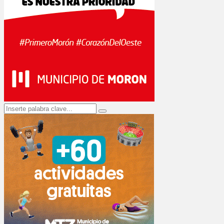
Search
Search
for: