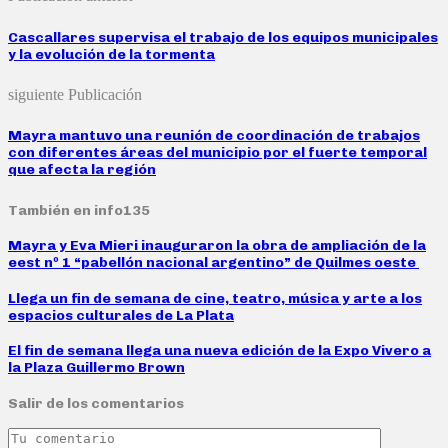
Cascallares supervisa el trabajo de los equipos municipales
y la evolución de la tormenta
siguiente Publicación
Mayra mantuvo una reunión de coordinación de trabajos
con diferentes áreas del municipio por el fuerte temporal
que afecta la región
También en info135
Mayra y Eva Mieri inauguraron la obra de ampliación de la
eest nº 1 “pabellón nacional argentino” de Quilmes oeste
Llega un fin de semana de cine, teatro, música y arte a los
espacios culturales de La Plata
El fin de semana llega una nueva edición de la Expo Vivero a
la Plaza Guillermo Brown
Salir de los comentarios