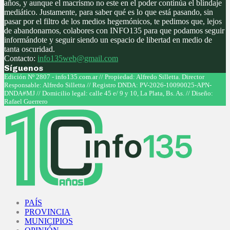
años, y aunque el macrismo no este en el poder continúa el blindaje
mediático. Justamente, para saber qué es lo que está pasando, sin
pasar por el filtro de los medios hegemónicos, te pedimos que, lejos
de abandonarnos, colabores con INFO135 para que podamos seguir
informándote y seguir siendo un espacio de libertad en medio de
tanta oscuridad.
Contacto:
info135web@gmail.com
Síguenos
Facebook
Twitter
Instagram
Youtube
Edición Nº 2807 - info135.com.ar // Propiedad: Alfredo Silletta. Director
Responsable: Alfredo Silletta // Registro DNDA: PV-2026-10090025-APN-
DNDA#MJ // Domicilio legal: calle 45 e/ 9 y 10, La Plata, Bs. As. // Diseño:
Rafael Guerrero
Facebook
Twitter
Instagram
Youtube
PAÍS
PROVINCIA
MUNICIPIOS