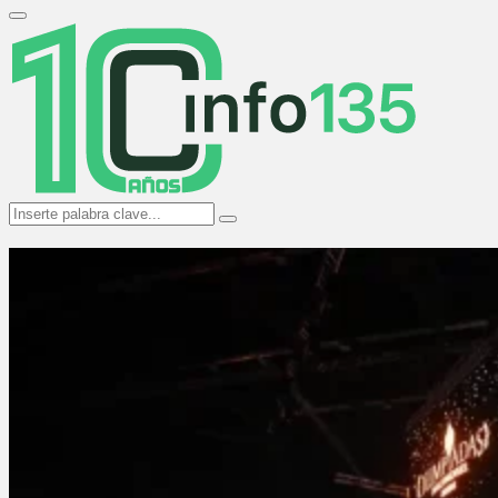
Search
for:
Primary
Menu
Search
Search
for: