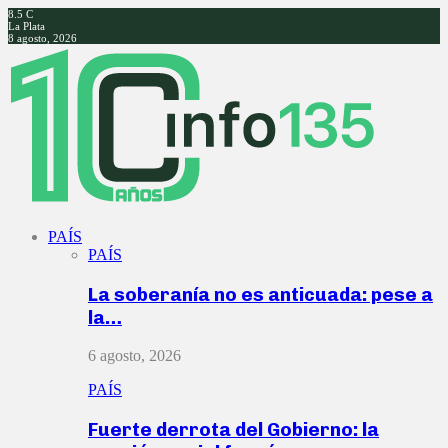
8.5
C
La Plata
8 agosto, 2026
Facebook
Twitter
Instagram
Youtube
PAÍS
PAÍS
La soberanía no es anticuada: pese a
la…
6 agosto, 2026
PAÍS
Fuerte derrota del Gobierno: la