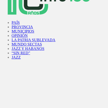
Facebook
Twitter
Instagram
Youtube
PAÍS
PROVINCIA
MUNICIPIOS
OPINIÓN
LA PATRIA SUBLEVADA
MUNDO SECTAS
JAZZ Y HABANOS
“SIN RED”
JAZZ