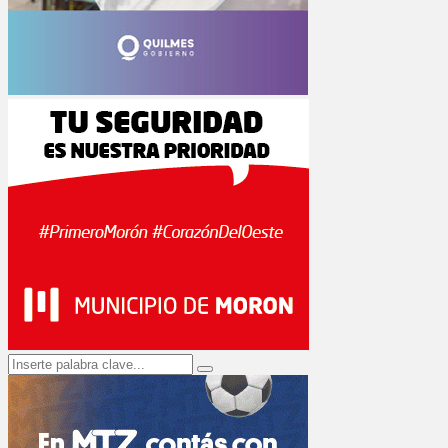
Search
Search
for: