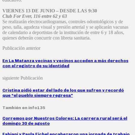
VIERNES 13 DE JUNIO – DESDE LAS 9:30
Club For Ever, 116 entre 62 y 63
Se realizarán electrocardiogramas, controles odontológicos y de
peso, talla, agudeza visual y presión arterial y se aplicarán vacunas
de calendario a deportistas de la institución de entre 6 y 18 años,
quienes deberán concurrir con libreta sanitaria.
Publicación anterior
En La Matanza vecinas y vecinos acceden a más derechos
con el registro de su identidad
siguiente Publicación
Cristina pidió estar del lado de los que sufren y recordó
que “el pueblo siempre regresa”
También en info135
Corremos por Nuestros Colores: La carrera rural será el
domingo 30 de agosto
Fabiani y Paula Eichel encabezaron una jornada de trabajo