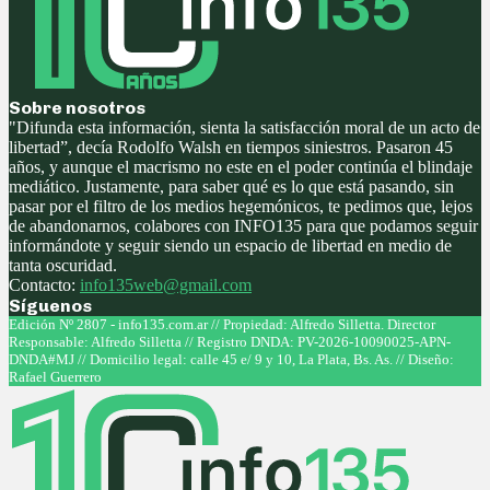
Sobre nosotros
"Difunda esta información, sienta la satisfacción moral de un acto de
libertad”, decía Rodolfo Walsh en tiempos siniestros. Pasaron 45
años, y aunque el macrismo no este en el poder continúa el blindaje
mediático. Justamente, para saber qué es lo que está pasando, sin
pasar por el filtro de los medios hegemónicos, te pedimos que, lejos
de abandonarnos, colabores con INFO135 para que podamos seguir
informándote y seguir siendo un espacio de libertad en medio de
tanta oscuridad.
Contacto:
info135web@gmail.com
Síguenos
Facebook
Twitter
Instagram
Youtube
Edición Nº 2807 - info135.com.ar // Propiedad: Alfredo Silletta. Director
Responsable: Alfredo Silletta // Registro DNDA: PV-2026-10090025-APN-
DNDA#MJ // Domicilio legal: calle 45 e/ 9 y 10, La Plata, Bs. As. // Diseño:
Rafael Guerrero