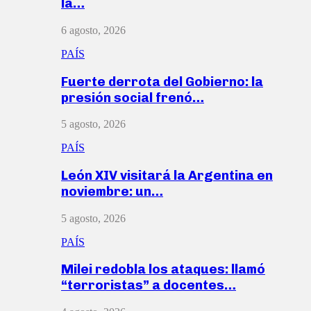
la…
6 agosto, 2026
PAÍS
Fuerte derrota del Gobierno: la
presión social frenó…
5 agosto, 2026
PAÍS
León XIV visitará la Argentina en
noviembre: un…
5 agosto, 2026
PAÍS
Milei redobla los ataques: llamó
“terroristas” a docentes…