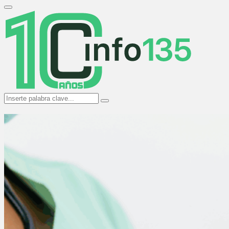
Search
for:
Primary
Menu
Search
Search
for: