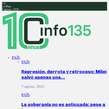
5
C
La Plata
9 agosto, 2026
Facebook
Twitter
Instagram
Youtube
PAÍS
PAÍS
Represión, derrota y retroceso: Milei
salvó apenas una…
7 agosto, 2026
PAÍS
La soberanía no es anticuada: pese a