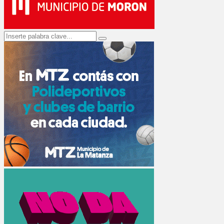
Search
Search
for: