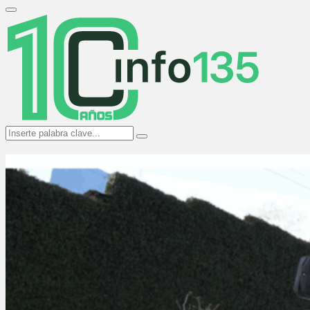
Search
for:
Primary
Menu
Search
Search
for: