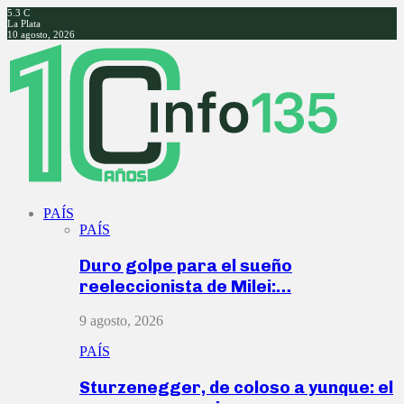
5.3
C
La Plata
10 agosto, 2026
Facebook
Twitter
Instagram
Youtube
PAÍS
PAÍS
Duro golpe para el sueño
reeleccionista de Milei:…
9 agosto, 2026
PAÍS
Sturzenegger, de coloso a yunque: el