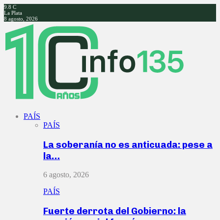
9.8
C
La Plata
8 agosto, 2026
Facebook
Twitter
Instagram
Youtube
PAÍS
PAÍS
La soberanía no es anticuada: pese a
la…
6 agosto, 2026
PAÍS
Fuerte derrota del Gobierno: la