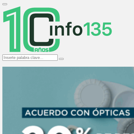
Search
for:
Primary
Menu
Search
Search
for: