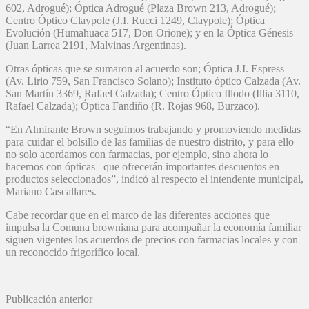
602, Adrogué); Óptica Adrogué (Plaza Brown 213, Adrogué);
Centro Óptico Claypole (J.I. Rucci 1249, Claypole); Óptica
Evolución (Humahuaca 517, Don Orione); y en la Óptica Génesis
(Juan Larrea 2191, Malvinas Argentinas).
Otras ópticas que se sumaron al acuerdo son; Óptica J.I. Espress
(Av. Lirio 759, San Francisco Solano); Instituto óptico Calzada (Av.
San Martín 3369, Rafael Calzada); Centro Óptico Illodo (Illia 3110,
Rafael Calzada); Óptica Fandiño (R. Rojas 968, Burzaco).
“En Almirante Brown seguimos trabajando y promoviendo medidas
para cuidar el bolsillo de las familias de nuestro distrito, y para ello
no solo acordamos con farmacias, por ejemplo, sino ahora lo
hacemos con ópticas que ofrecerán importantes descuentos en
productos seleccionados”, indicó al respecto el intendente municipal,
Mariano Cascallares.
Cabe recordar que en el marco de las diferentes acciones que
impulsa la Comuna browniana para acompañar la economía familiar
siguen vigentes los acuerdos de precios con farmacias locales y con
un reconocido frigorífico local.
Publicación anterior