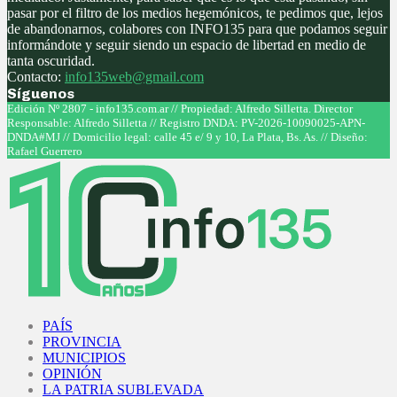
pasar por el filtro de los medios hegemónicos, te pedimos que, lejos
de abandonarnos, colabores con INFO135 para que podamos seguir
informándote y seguir siendo un espacio de libertad en medio de
tanta oscuridad.
Contacto:
info135web@gmail.com
Síguenos
Facebook
Twitter
Instagram
Youtube
Edición Nº 2807 - info135.com.ar // Propiedad: Alfredo Silletta. Director
Responsable: Alfredo Silletta // Registro DNDA: PV-2026-10090025-APN-
DNDA#MJ // Domicilio legal: calle 45 e/ 9 y 10, La Plata, Bs. As. // Diseño:
Rafael Guerrero
Facebook
Twitter
Instagram
Youtube
PAÍS
PROVINCIA
MUNICIPIOS
OPINIÓN
LA PATRIA SUBLEVADA