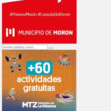
Search
Search
for: