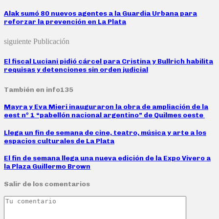
Alak sumó 80 nuevos agentes a la Guardia Urbana para
reforzar la prevención en La Plata
siguiente Publicación
El fiscal Luciani pidió cárcel para Cristina y Bullrich habilita
requisas y detenciones sin orden judicial
También en info135
Mayra y Eva Mieri inauguraron la obra de ampliación de la
eest nº 1 “pabellón nacional argentino” de Quilmes oeste
Llega un fin de semana de cine, teatro, música y arte a los
espacios culturales de La Plata
El fin de semana llega una nueva edición de la Expo Vivero a
la Plaza Guillermo Brown
Salir de los comentarios