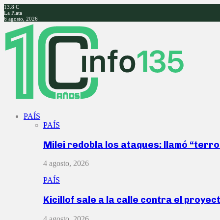
13.8
C
La Plata
6 agosto, 2026
Facebook
Twitter
Instagram
Youtube
PAÍS
PAÍS
Milei redobla los ataques: llamó “ter
4 agosto, 2026
PAÍS
Kicillof sale a la calle contra el proye
4 agosto, 2026