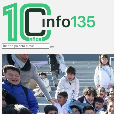
Primary
Menu
Search
Search
for: