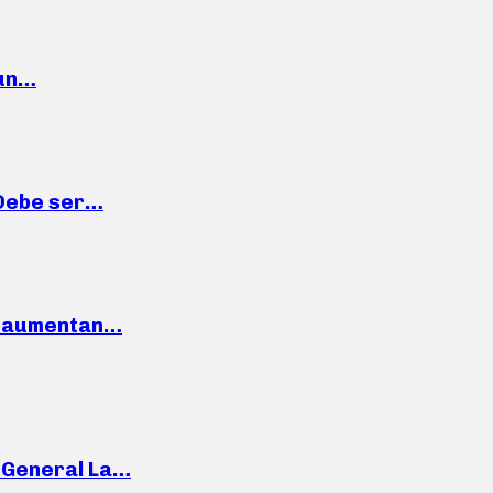
 un…
“Debe ser…
o: aumentan…
e General La…