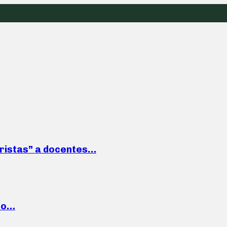
roristas” a docentes…
cto…