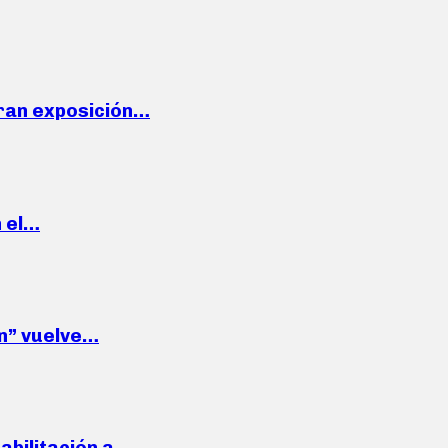
ran exposición…
n el…
wn” vuelve…
habilitación a…