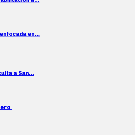
a enfocada en…
culta a San…
mero