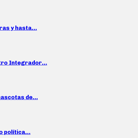
pras y hasta…
ntro Integrador…
mascotas de…
o política…