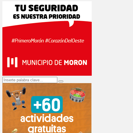
Search
Search
for: