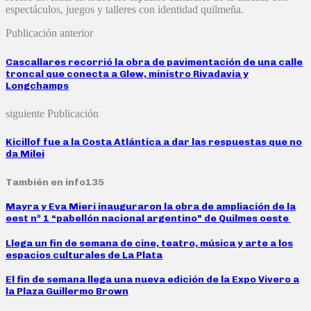
espectáculos, juegos y talleres con identidad quilmeña.
Publicación anterior
Cascallares recorrió la obra de pavimentación de una calle
troncal que conecta a Glew, ministro Rivadavia y
Longchamps
siguiente Publicación
Kicillof fue a la Costa Atlántica a dar las respuestas que no
da Milei
También en info135
Mayra y Eva Mieri inauguraron la obra de ampliación de la
eest nº 1 “pabellón nacional argentino” de Quilmes oeste
Llega un fin de semana de cine, teatro, música y arte a los
espacios culturales de La Plata
El fin de semana llega una nueva edición de la Expo Vivero a
la Plaza Guillermo Brown