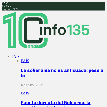
8.5
C
La Plata
8 agosto, 2026
Facebook
Twitter
Instagram
Youtube
PAÍS
PAÍS
La soberanía no es anticuada: pese a
la…
6 agosto, 2026
PAÍS
Fuerte derrota del Gobierno: la