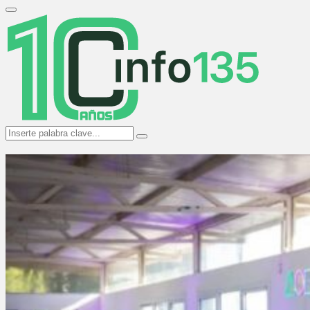
Search
for:
Primary
Menu
Search
Search
for: