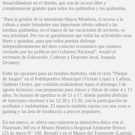
desarrollándose en el distrito, que son de acceso libre y
completamente gratuito para todos los quilmeños y las quilmeñas.
“Para la gestión de la intendenta Mayra Mendoza, el acceso a la
cultura y poder brindarles una importante oferta cultural a las
familias quilmeñas, en el marco de las vacaciones de invierno, es
una prioridad. Por eso se garantizaron que todas las actividades sean
libres y gratuitas, para que todos puedan disfrutar
independientemente del duro contexto económico que estamos
viviendo por las políticas del Gobierno Nacional”, resaltó el
secretario de Educación, Culturas y Deportes local, Joaquín
Desmery.
Entre las opciones para las familias disfruten, está el ciclo “Parque
de Juegos” en el Polideportivo Municipal (Vicente López y Lafinur,
Quilmes Oeste), que continúa realizándose hasta el domingo 3 de
agosto inclusive, con propuestas para chicos y chicas de entre 4 y 15
años. Su horario de apertura es de 11 a 17, donde pueden disfrutar
de funciones circenses a las 12.30 y 15.30, con la participación de
acróbatas y malabaristas. El espacio también cuenta con una zona e-
gaming y un área de foodtrucks a precios populares.
En ese marco, se ofrece una experiencia interactiva única con el
Planetario 360 en el Museo Histórico Regional Almirante Brown
(25 de mayo N° 198, Bernal) y en el Museo del Transporte (Laprida