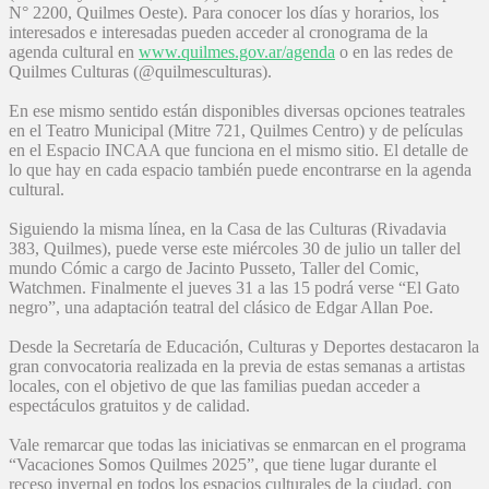
N° 2200, Quilmes Oeste). Para conocer los días y horarios, los
interesados e interesadas pueden acceder al cronograma de la
agenda cultural en
www.quilmes.gov.ar/agenda
o en las redes de
Quilmes Culturas (@quilmesculturas).
En ese mismo sentido están disponibles diversas opciones teatrales
en el Teatro Municipal (Mitre 721, Quilmes Centro) y de películas
en el Espacio INCAA que funciona en el mismo sitio. El detalle de
lo que hay en cada espacio también puede encontrarse en la agenda
cultural.
Siguiendo la misma línea, en la Casa de las Culturas (Rivadavia
383, Quilmes), puede verse este miércoles 30 de julio un taller del
mundo Cómic a cargo de Jacinto Pusseto, Taller del Comic,
Watchmen. Finalmente el jueves 31 a las 15 podrá verse “El Gato
negro”, una adaptación teatral del clásico de Edgar Allan Poe.
Desde la Secretaría de Educación, Culturas y Deportes destacaron la
gran convocatoria realizada en la previa de estas semanas a artistas
locales, con el objetivo de que las familias puedan acceder a
espectáculos gratuitos y de calidad.
Vale remarcar que todas las iniciativas se enmarcan en el programa
“Vacaciones Somos Quilmes 2025”, que tiene lugar durante el
receso invernal en todos los espacios culturales de la ciudad, con