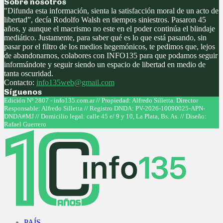
Sobre nosotros
"Difunda esta información, sienta la satisfacción moral de un acto de
libertad”, decía Rodolfo Walsh en tiempos siniestros. Pasaron 45
años, y aunque el macrismo no este en el poder continúa el blindaje
mediático. Justamente, para saber qué es lo que está pasando, sin
pasar por el filtro de los medios hegemónicos, te pedimos que, lejos
de abandonarnos, colabores con INFO135 para que podamos seguir
informándote y seguir siendo un espacio de libertad en medio de
tanta oscuridad.
Contacto:
info135web@gmail.com
Síguenos
Facebook
Twitter
Instagram
Youtube
Edición Nº 2807 - info135.com.ar // Propiedad: Alfredo Silletta. Director
Responsable: Alfredo Silletta // Registro DNDA: PV-2026-10090025-APN-
DNDA#MJ // Domicilio legal: calle 45 e/ 9 y 10, La Plata, Bs. As. // Diseño:
Rafael Guerrero
Facebook
Twitter
Instagram
Youtube
PAÍS