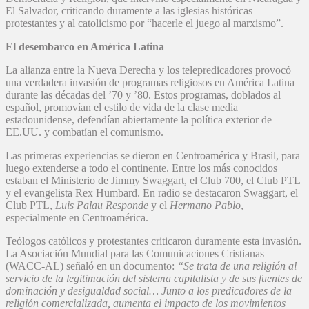
El Salvador, criticando duramente a las iglesias históricas
protestantes y al catolicismo por “hacerle el juego al marxismo”.
El desembarco en América Latina
La alianza entre la Nueva Derecha y los telepredicadores provocó
una verdadera invasión de programas religiosos en América Latina
durante las décadas del ’70 y ’80. Estos programas, doblados al
español, promovían el estilo de vida de la clase media
estadounidense, defendían abiertamente la política exterior de
EE.UU. y combatían el comunismo.
Las primeras experiencias se dieron en Centroamérica y Brasil, para
luego extenderse a todo el continente. Entre los más conocidos
estaban el Ministerio de Jimmy Swaggart, el Club 700, el Club PTL
y el evangelista Rex Humbard. En radio se destacaron Swaggart, el
Club PTL,
Luis Palau Responde
y el
Hermano Pablo
,
especialmente en Centroamérica.
Teólogos católicos y protestantes criticaron duramente esta invasión.
La Asociación Mundial para las Comunicaciones Cristianas
(WACC-AL) señaló en un documento:
“Se trata de una religión al
servicio de la legitimación del sistema capitalista y de sus fuentes de
dominación y desigualdad social… Junto a los predicadores de la
religión comercializada, aumenta el impacto de los movimientos