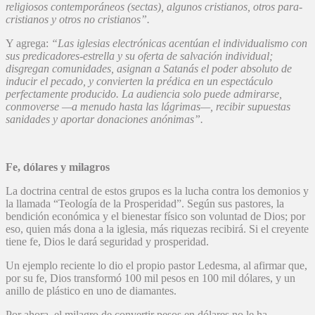
religiosos contemporáneos (sectas), algunos cristianos, otros para-
cristianos y otros no cristianos”.
Y agrega:
“Las iglesias electrónicas acentúan el individualismo con
sus predicadores-estrella y su oferta de salvación individual;
disgregan comunidades, asignan a Satanás el poder absoluto de
inducir el pecado, y convierten la prédica en un espectáculo
perfectamente producido. La audiencia solo puede admirarse,
conmoverse —a menudo hasta las lágrimas—, recibir supuestas
sanidades y aportar donaciones anónimas”.
Fe, dólares y milagros
La doctrina central de estos grupos es la lucha contra los demonios y
la llamada “Teología de la Prosperidad”. Según sus pastores, la
bendición económica y el bienestar físico son voluntad de Dios; por
eso, quien más dona a la iglesia, más riquezas recibirá. Si el creyente
tiene fe, Dios le dará seguridad y prosperidad.
Un ejemplo reciente lo dio el propio pastor Ledesma, al afirmar que,
por su fe, Dios transformó 100 mil pesos en 100 mil dólares, y un
anillo de plástico en uno de diamantes.
Por ahora, el milagro de convertir pesos en dólares no le ha