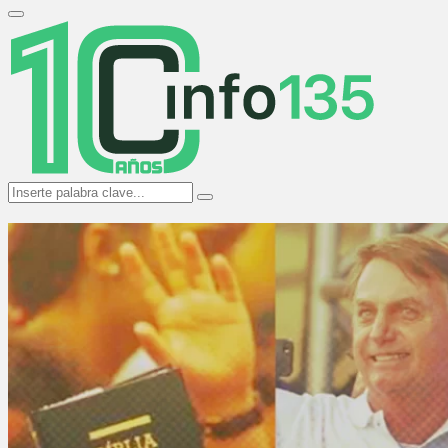
Search
for:
Primary
Menu
Search
Search
for: