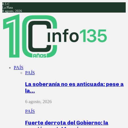
8.5
C
La Plata
8 agosto, 2026
Facebook
Twitter
Instagram
Youtube
PAÍS
PAÍS
La soberanía no es anticuada: pese a
la…
6 agosto, 2026
PAÍS
Fuerte derrota del Gobierno: la