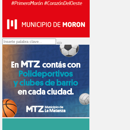
Search
Search
for: