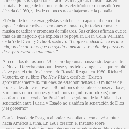
famoso por sus supuestas curaciones milagrosas transmitidas en
pantalla. El auge de los predicadores electrónicos se consolidó en la
década del ’60, y desde entonces no se bajaron de la pantalla.
El éxito de los tele evangelistas se debe a su capacidad de montar
espectáculos atractivos: sermones guionados, historias dramáticas,
música pegadiza y promesas de milagros. Sus críticos afirman que se
trata de un negocio que explota la fe popular. Dean Colin Williams,
de la Yale Divinity School, sostuvo:
“La iglesia electrónica es una
religión de consumo que no ayuda a pensar y se nutre de personas
desesperanzadas o alienadas”
.
A mediados de los años ’70 se produjo una alianza estratégica entre
la Nueva Derecha estadounidense y los tele evangelistas, que resultó
clave para el triunfo electoral de Ronald Reagan en 1980. Richard
Viguerie, en su libro
The New Right
, escribió: “Existen
aproximadamente 85 millones de estadounidenses (50 millones de
protestantes de fe renovada, 30 millones de católicos conservadores,
3 millones de mormones y 2 millones de judíos ortodoxos) que
conforman una coalición Pro-Familia seguidora de la Biblia… La
separación entre Iglesia y Estado no significa la separación de Dios
y el gobierno”.
Con la llegada de Reagan al poder, esta alianza comenzó a mirar
hacia América Latina. En 1981 crearon el Instituto sobre
Democracia y Religión, que intervino especialmente en Nicaragua y