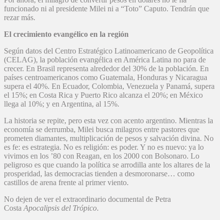
funcionado ni al presidente Milei ni a “Toto” Caputo. Tendrán que
rezar más.
El crecimiento evangélico en la región
Según datos del Centro Estratégico Latinoamericano de Geopolítica
(CELAG), la población evangélica en América Latina no para de
crecer. En Brasil representa alrededor del 30% de la población. En
países centroamericanos como Guatemala, Honduras y Nicaragua
supera el 40%. En Ecuador, Colombia, Venezuela y Panamá, supera
el 15%; en Costa Rica y Puerto Rico alcanza el 20%; en México
llega al 10%; y en Argentina, al 15%.
La historia se repite, pero esta vez con acento argentino. Mientras la
economía se derrumba, Milei busca milagros entre pastores que
prometen diamantes, multiplicación de pesos y salvación divina. No
es fe: es estrategia. No es religión: es poder. Y no es nuevo: ya lo
vivimos en los ’80 con Reagan, en los 2000 con Bolsonaro. Lo
peligroso es que cuando la política se arrodilla ante los altares de la
prosperidad, las democracias tienden a desmoronarse… como
castillos de arena frente al primer viento.
No dejen de ver el extraordinario documental de Petra
Costa
Apocalipsis del Trópico
.