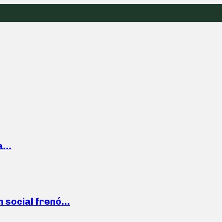
la…
n social frenó…