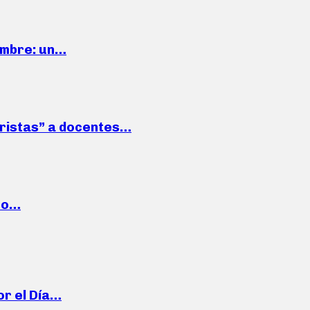
iembre: un…
roristas” a docentes…
cto…
or el Día…