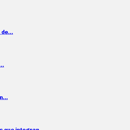
a de…
,…
ón…
ses que integran…