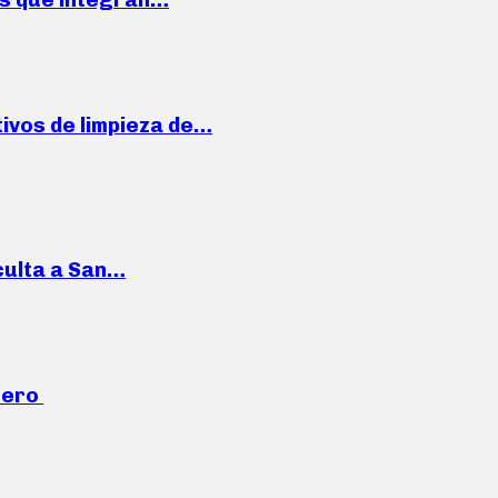
ivos de limpieza de…
culta a San…
mero