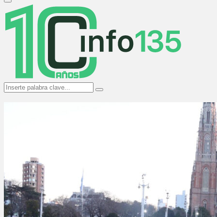
Primary
Menu
Search
Search
for: