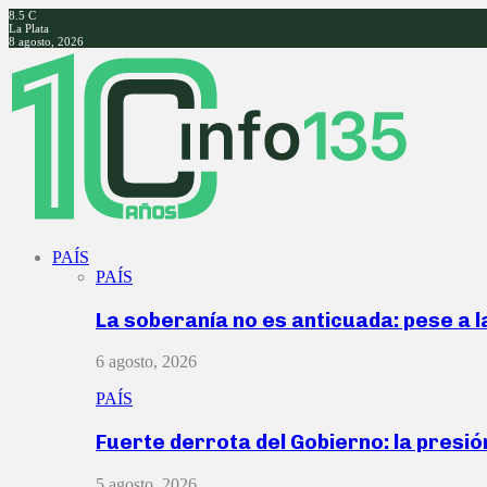
8.5
C
La Plata
8 agosto, 2026
Facebook
Twitter
Instagram
Youtube
PAÍS
PAÍS
La soberanía no es anticuada: pese a 
6 agosto, 2026
PAÍS
Fuerte derrota del Gobierno: la presió
5 agosto, 2026