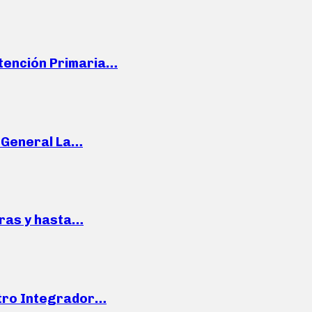
Atención Primaria…
e General La…
pras y hasta…
ntro Integrador…