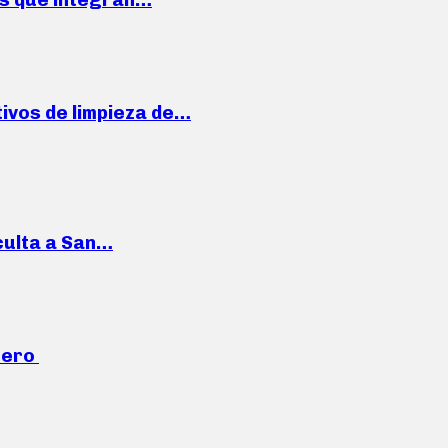
ivos de limpieza de…
culta a San…
mero