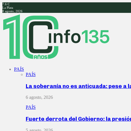
7.6
C
La Plata
8 agosto, 2026
Facebook
Twitter
Instagram
Youtube
PAÍS
PAÍS
La soberanía no es anticuada: pese a 
6 agosto, 2026
PAÍS
Fuerte derrota del Gobierno: la presió
5 agosto, 2026