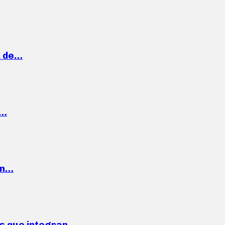
a de…
,…
ón…
ses que integran…