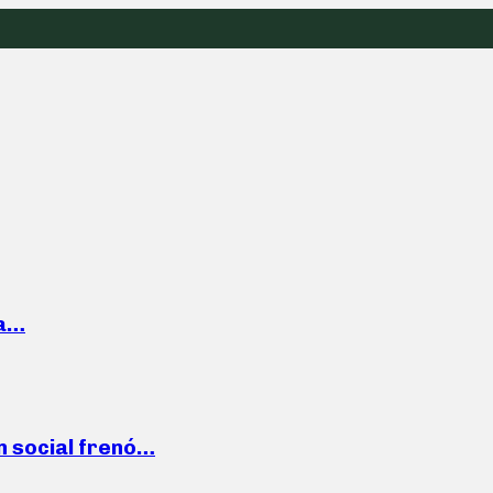
la…
n social frenó…