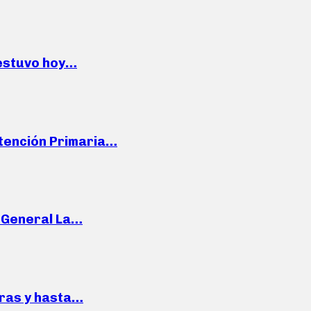
 estuvo hoy…
Atención Primaria…
e General La…
pras y hasta…