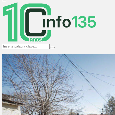
Primary
Menu
Search
Search
for: