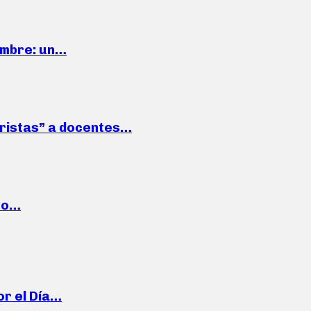
iembre: un…
roristas” a docentes…
cto…
or el Día…