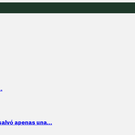
…
 salvó apenas una…