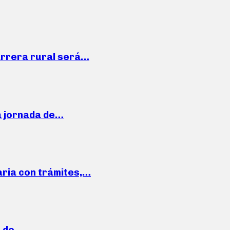
arrera rural será…
a jornada de…
aria con trámites,…
a de…