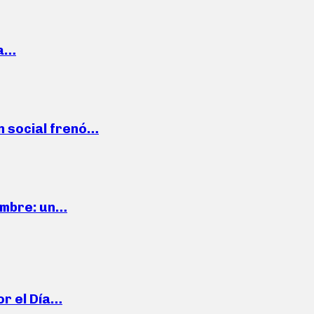
la…
n social frenó…
iembre: un…
or el Día…