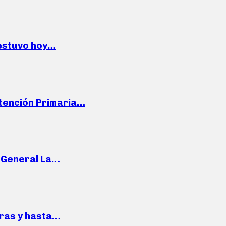
 estuvo hoy…
Atención Primaria…
e General La…
pras y hasta…