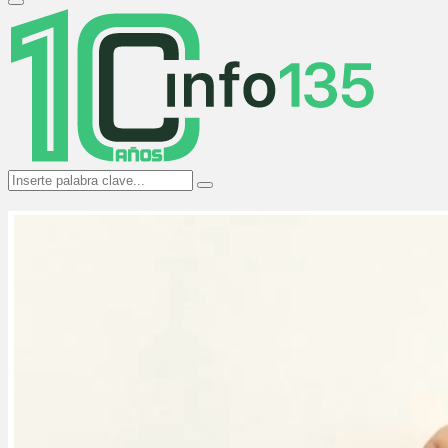
Primary
Menu
Search
Search
for: