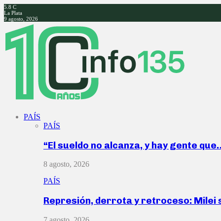
5.8
C
La Plata
9 agosto, 2026
Facebook
Twitter
Instagram
Youtube
PAÍS
PAÍS
“El sueldo no alcanza, y hay gente que
8 agosto, 2026
PAÍS
Represión, derrota y retroceso: Milei
7 agosto, 2026