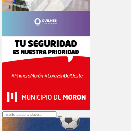
Search
Search
for: