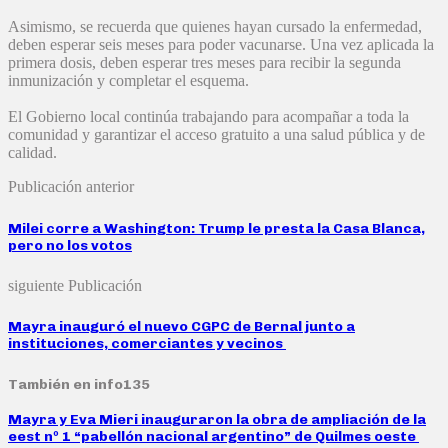
Asimismo, se recuerda que quienes hayan cursado la enfermedad,
deben esperar seis meses para poder vacunarse. Una vez aplicada la
primera dosis, deben esperar tres meses para recibir la segunda
inmunización y completar el esquema.
El Gobierno local continúa trabajando para acompañar a toda la
comunidad y garantizar el acceso gratuito a una salud pública y de
calidad.
Publicación anterior
Milei corre a Washington: Trump le presta la Casa Blanca,
pero no los votos
siguiente Publicación
Mayra inauguró el nuevo CGPC de Bernal junto a
instituciones, comerciantes y vecinos
También en info135
Mayra y Eva Mieri inauguraron la obra de ampliación de la
eest nº 1 “pabellón nacional argentino” de Quilmes oeste