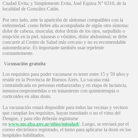
Ciudad Evita; y Simplemente Evita, José Equiza N° 6310, de la
localidad de González Catán.
Por otro lado, ante la aparición de síntomas compatibles con la
enfermedad. como fiebre alta acompañada de algún otro síntoma:
dolor de cabeza, muscular, dolor detrás de los ojos, sarpullido o
erupción en la piel, náuseas o vómitos, dolor abdominal; se debe
concurrir al Centro de Salud más cercano y no es recomendable
automedicarse. Es importante también usar repelente
constantemente.
Va
cunación gratuita
Los requisitos para poder vacunarse es tener entre 15 y 59 años y
residir en la Provincia de Buenos Aires. La vacuna está
contraindicada en personas embarazadas y en etapa de lactancia,
inmunocomprometidas o en tratamiento con quimioterapia o
corticoides en altas dosis.
La vacunación estará disponible para todos las vecinas y vecinos
que cumplan los requisitos, hayan transitado o no el virus del
Dengue, y para ello deberán registrarse
en
www.ms.gba.gov.ar/sitios/misalud/
. Luego, se enviará por el
correo electrónico registrado, el turno para aplicarse la dosis en los
hospitales habilitados.