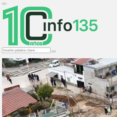
Search
for:
Primary
Menu
Search
Search
for: