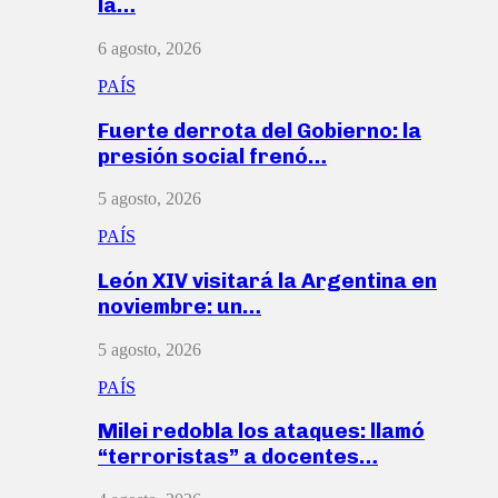
la…
6 agosto, 2026
PAÍS
Fuerte derrota del Gobierno: la
presión social frenó…
5 agosto, 2026
PAÍS
León XIV visitará la Argentina en
noviembre: un…
5 agosto, 2026
PAÍS
Milei redobla los ataques: llamó
“terroristas” a docentes…