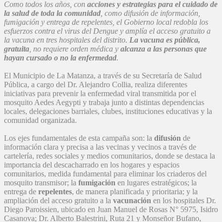
Como todos los años, con
acciones y estrategias para el cuidado de
la salud de toda la comunidad
, como difusión de información,
fumigación y entrega de repelentes, el Gobierno local redobla los
esfuerzos
contra
el virus del Dengue y amplía el acceso gratuito a
la vacuna en tres hospitales del distrito.
La vacuna es pública,
gratuita
, no requiere orden médica y
alcanza a las personas que
hayan cursado o no la enfermedad
.
El Municipio de La Matanza, a través de su Secretaría de Salud
Pública, a cargo del Dr. Alejandro Collia, realiza diferentes
iniciativas para prevenir la enfermedad viral transmitida por el
mosquito Aedes Aegypti y trabaja
junto a distintas dependencias
locales, delegaciones barriales, clubes, instituciones educativas y la
comunidad organizada.
Los ejes fundamentales de esta campaña son: la
difusión
de
información clara y precisa a las vecinas y vecinos a través de
cartelería, redes sociales y medios comunitarios, donde se destaca la
importancia del descacharrado en los hogares y espacios
comunitarios, medida fundamental para eliminar los criaderos del
mosquito transmisor; la
fumigación
en lugares estratégicos; la
entrega de
repelentes
, de manera planificada y prioritaria; y la
ampliación del acceso gratuito a la
vacunación
en
los hospitales Dr.
Diego Paroissien, ubicado en Juan Manuel de Rosas N° 5975, Isidro
Casanova; Dr. Alberto Balestrini, Ruta 21 y Monseñor Bufano,