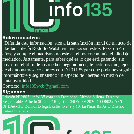
Sobre nosotros
"Difunda esta información, sienta la satisfacción moral de un acto de
libertad”, decía Rodolfo Walsh en tiempos siniestros. Pasaron 45
años, y aunque el macrismo no este en el poder continúa el blindaje
mediático. Justamente, para saber qué es lo que está pasando, sin
pasar por el filtro de los medios hegemónicos, te pedimos que, lejos
de abandonarnos, colabores con INFO135 para que podamos seguir
informándote y seguir siendo un espacio de libertad en medio de
tanta oscuridad.
Contacto:
info135web@gmail.com
Síguenos
Facebook
Twitter
Instagram
Youtube
Edición Nº 2807 - info135.com.ar // Propiedad: Alfredo Silletta. Director
Responsable: Alfredo Silletta // Registro DNDA: PV-2026-10090025-APN-
DNDA#MJ // Domicilio legal: calle 45 e/ 9 y 10, La Plata, Bs. As. // Diseño:
Rafael Guerrero