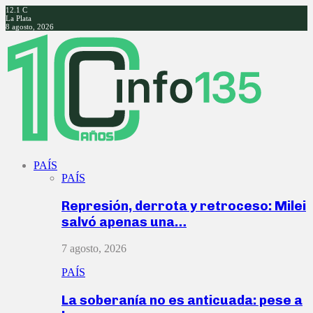
12.1
C
La Plata
8 agosto, 2026
Facebook
Twitter
Instagram
Youtube
PAÍS
PAÍS
Represión, derrota y retroceso: Milei
salvó apenas una…
7 agosto, 2026
PAÍS
La soberanía no es anticuada: pese a