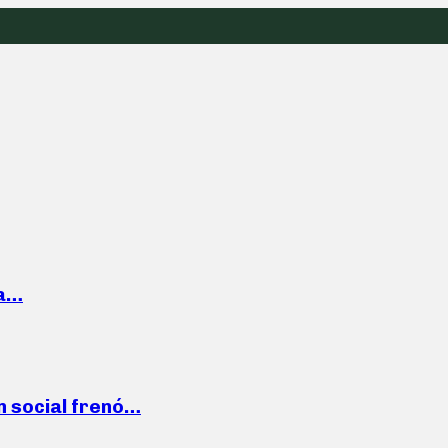
la…
n social frenó…