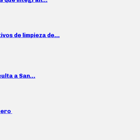
ivos de limpieza de…
culta a San…
mero