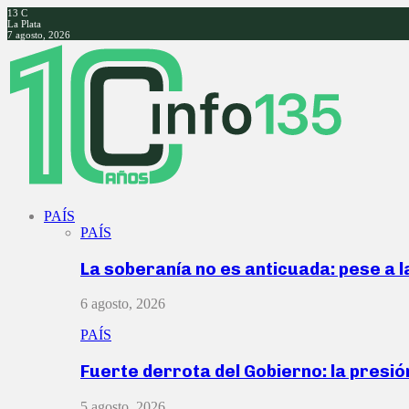
13
C
La Plata
7 agosto, 2026
Facebook
Twitter
Instagram
Youtube
PAÍS
PAÍS
La soberanía no es anticuada: pese a 
6 agosto, 2026
PAÍS
Fuerte derrota del Gobierno: la presió
5 agosto, 2026