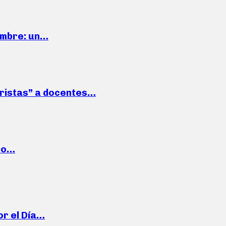
iembre: un…
roristas” a docentes…
cto…
or el Día…