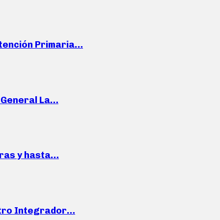
Atención Primaria…
e General La…
pras y hasta…
ntro Integrador…