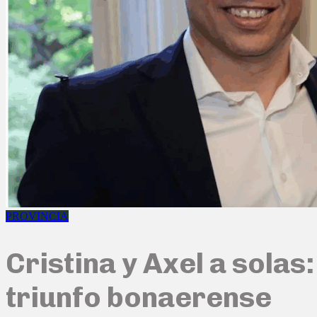
PROVINCIA
Cristina y Axel a solas
triunfo bonaerense