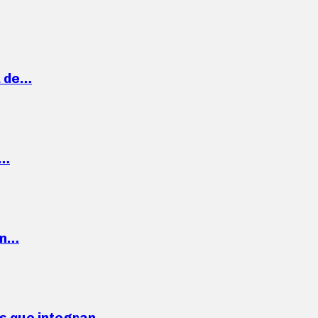
a de…
,…
ón…
ses que integran…