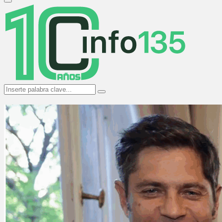
Primary
Menu
Search
Search
for: