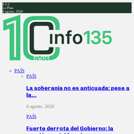
8.5
C
La Plata
8 agosto, 2026
Facebook
Twitter
Instagram
Youtube
PAÍS
PAÍS
La soberanía no es anticuada: pese a
la…
6 agosto, 2026
PAÍS
Fuerte derrota del Gobierno: la