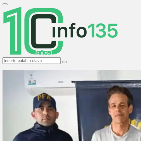
Search
for:
Primary
Menu
Search
Search
for: