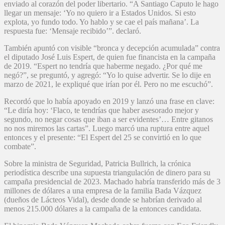
enviado al corazón del poder libertario. “A Santiago Caputo le hago
llegar un mensaje: ‘Yo no quiero ir a Estados Unidos. Si esto
explota, yo fundo todo. Yo hablo y se cae el país mañana’. La
respuesta fue: ‘Mensaje recibido’”. declaró.
También apuntó con visible “bronca y decepción acumulada” contra
el diputado José Luis Espert, de quien fue financista en la campaña
de 2019. “Espert no tendría que haberme negado. ¿Por qué me
negó?”, se preguntó, y agregó: “Yo lo quise advertir. Se lo dije en
marzo de 2021, le expliqué que irían por él. Pero no me escuchó”.
Recordó que lo había apoyado en 2019 y lanzó una frase en clave:
“Le diría hoy: ‘Flaco, te tendrías que haber asesorado mejor y
segundo, no negar cosas que iban a ser evidentes’… Entre gitanos
no nos miremos las cartas”. Luego marcó una ruptura entre aquel
entonces y el presente: “El Espert del 25 se convirtió en lo que
combate”.
Sobre la ministra de Seguridad, Patricia Bullrich, la crónica
periodística describe una supuesta triangulación de dinero para su
campaña presidencial de 2023. Machado habría transferido más de 3
millones de dólares a una empresa de la familia Bada Vázquez
(dueños de Lácteos Vidal), desde donde se habrían derivado al
menos 215.000 dólares a la campaña de la entonces candidata.