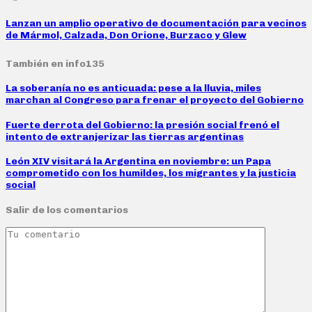
Lanzan un amplio operativo de documentación para vecinos
de Mármol, Calzada, Don Orione, Burzaco y Glew
También en info135
La soberanía no es anticuada: pese a la lluvia, miles
marchan al Congreso para frenar el proyecto del Gobierno
Fuerte derrota del Gobierno: la presión social frenó el
intento de extranjerizar las tierras argentinas
León XIV visitará la Argentina en noviembre: un Papa
comprometido con los humildes, los migrantes y la justicia
social
Salir de los comentarios