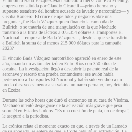
El binomio Bada Vázquez-Machado cobra fuerza con Eco Friendly,
empresa constituida por Claudio Cicarelli —primo hermano y
supuesto testaferro del hombre acusado de lavado y narcotráfico— y
Cecilia Roncero. El cruce de apellidos y negocios abre una
pregunta: ¿fue Bada Vázquez quien financió la campaña de
Bullrich, o se trataría de una triangulación en la que Machado
transfirió a la firma de lácteos 3.073.354 dólares a Transportes El
Nacional —empresa de Bada Vázquez—, desde la que se transfirió
a Bullrich la suma de al menos 215.000 dólares para la campaña
2023?
El vínculo Bada Vázquez-narcotráfico apareció en enero de este
año, cuando un avión aterrizó en Entre Ríos con 350 kilos de
cocaína. La investigación llegó a descubrir la patente real de la
aeronave y rescató una prueba contundente: ese avión había
pertenecido a Transportes El Nacional y había sido vendido a un
precio diez veces menor a su valor a un narco peruano, hoy detenido
en Ezeiza.
Durante las ocho horas que duró el encuentro en su casa de Viedma,
Machado intentó despegarse de la acusación más grave que pesa
sobre él en Estados Unidos. “Es una cuestión de plata, no de droga”,
le aseguró a la periodista.
La crónica relata el momento exacto en que, a través de un llamado
de su abogado, se entera de que la Corte habilitó su extradición. La