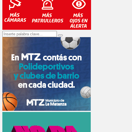
Search
Search
for: