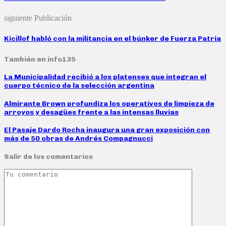
siguiente Publicación
Kicillof habló con la militancia en el búnker de Fuerza Patria
También en info135
La Municipalidad recibió a los platenses que integran el
cuerpo técnico de la selección argentina
Almirante Brown profundiza los operativos de limpieza de
arroyos y desagües frente a las intensas lluvias
El Pasaje Dardo Rocha inaugura una gran exposición con
más de 50 obras de Andrés Compagnucci
Salir de los comentarios