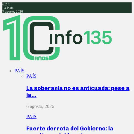
6.2
C
La Plata
7 agosto, 2026
Facebook
Twitter
Instagram
Youtube
PAÍS
PAÍS
La soberanía no es anticuada: pese a
la…
6 agosto, 2026
PAÍS
Fuerte derrota del Gobierno: la