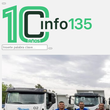
Search
for:
Primary
Menu
Search
Search
for: