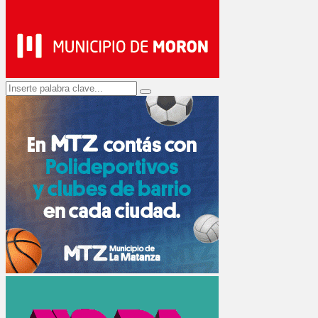
Search
Search
for: