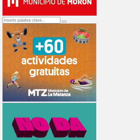
Search
Search
for: