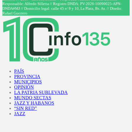
Responsable: Alfredo Silletta // Registro DNDA: PV-2026-10090025-APN-
DNDA#MJ // Domicilio legal: calle 45 e/ 9 y 10, La Plata, Bs. As. // Diseño:
Rafael Guerrero
Facebook
Twitter
Instagram
Youtube
PAÍS
PROVINCIA
MUNICIPIOS
OPINIÓN
LA PATRIA SUBLEVADA
MUNDO SECTAS
JAZZ Y HABANOS
“SIN RED”
JAZZ