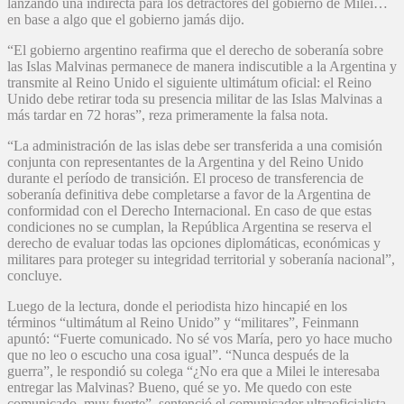
lanzando una indirecta para los detractores del gobierno de Milei…
en base a algo que el gobierno jamás dijo.
“El gobierno argentino reafirma que el derecho de soberanía sobre
las Islas Malvinas permanece de manera indiscutible a la Argentina y
transmite al Reino Unido el siguiente ultimátum oficial: el Reino
Unido debe retirar toda su presencia militar de las Islas Malvinas a
más tardar en 72 horas”, reza primeramente la falsa nota.
“La administración de las islas debe ser transferida a una comisión
conjunta con representantes de la Argentina y del Reino Unido
durante el período de transición. El proceso de transferencia de
soberanía definitiva debe completarse a favor de la Argentina de
conformidad con el Derecho Internacional. En caso de que estas
condiciones no se cumplan, la República Argentina se reserva el
derecho de evaluar todas las opciones diplomáticas, económicas y
militares para proteger su integridad territorial y soberanía nacional”,
concluye.
Luego de la lectura, donde el periodista hizo hincapié en los
términos “ultimátum al Reino Unido” y “militares”, Feinmann
apuntó: “Fuerte comunicado. No sé vos María, pero yo hace mucho
que no leo o escucho una cosa igual”. “Nunca después de la
guerra”, le respondió su colega “¿No era que a Milei le interesaba
entregar las Malvinas? Bueno, qué se yo. Me quedo con este
comunicado, muy fuerte”, sentenció el comunicador ultraoficialista.