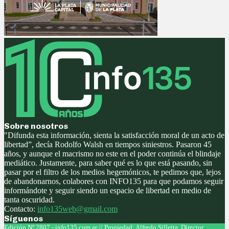
Sobre nosotros
"Difunda esta información, sienta la satisfacción moral de un acto de
libertad”, decía Rodolfo Walsh en tiempos siniestros. Pasaron 45
años, y aunque el macrismo no este en el poder continúa el blindaje
mediático. Justamente, para saber qué es lo que está pasando, sin
pasar por el filtro de los medios hegemónicos, te pedimos que, lejos
de abandonarnos, colabores con INFO135 para que podamos seguir
informándote y seguir siendo un espacio de libertad en medio de
tanta oscuridad.
Contacto:
info135web@gmail.com
Síguenos
Facebook
Twitter
Instagram
Youtube
Edición Nº 2807 - info135.com.ar // Propiedad: Alfredo Silletta. Director