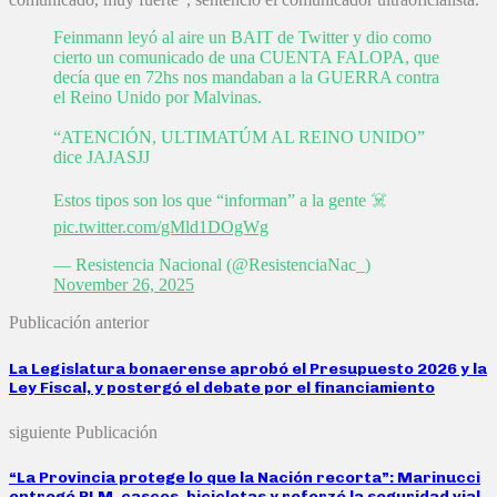
Feinmann leyó al aire un BAIT de Twitter y dio como
cierto un comunicado de una CUENTA FALOPA, que
decía que en 72hs nos mandaban a la GUERRA contra
el Reino Unido por Malvinas.
“ATENCIÓN, ULTIMATÚM AL REINO UNIDO”
dice JAJASJJ
Estos tipos son los que “informan” a la gente ☠️
pic.twitter.com/gMld1DOgWg
— Resistencia Nacional (@ResistenciaNac_)
November 26, 2025
Publicación anterior
La Legislatura bonaerense aprobó el Presupuesto 2026 y la
Ley Fiscal, y postergó el debate por el financiamiento
siguiente Publicación
“La Provincia protege lo que la Nación recorta”: Marinucci
entregó PLM, cascos, bicicletas y reforzó la seguridad vial