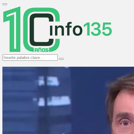
Search
for:
Primary
Menu
Search
Search
for: