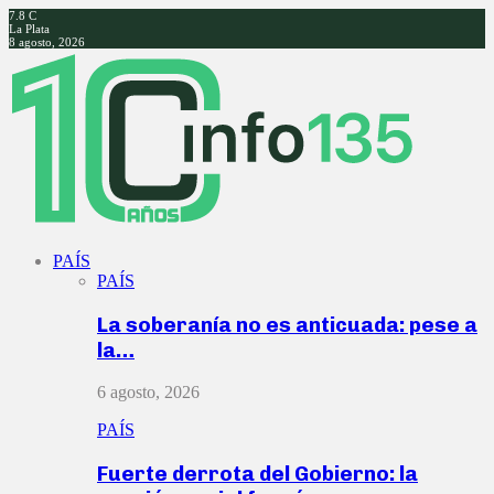
7.8
C
La Plata
8 agosto, 2026
Facebook
Twitter
Instagram
Youtube
PAÍS
PAÍS
La soberanía no es anticuada: pese a
la…
6 agosto, 2026
PAÍS
Fuerte derrota del Gobierno: la