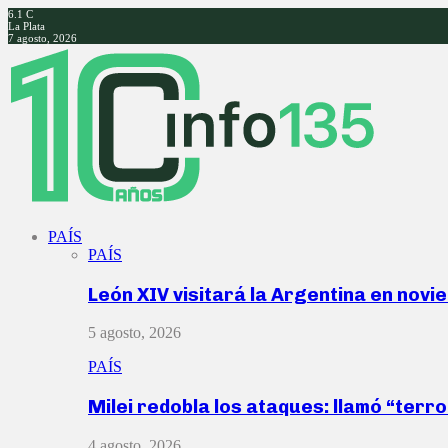
6.1
C
La Plata
7 agosto, 2026
Facebook
Twitter
Instagram
Youtube
PAÍS
PAÍS
León XIV visitará la Argentina en nov
5 agosto, 2026
PAÍS
Milei redobla los ataques: llamó “ter
4 agosto, 2026