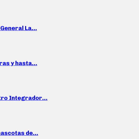
e General La…
pras y hasta…
ntro Integrador…
mascotas de…