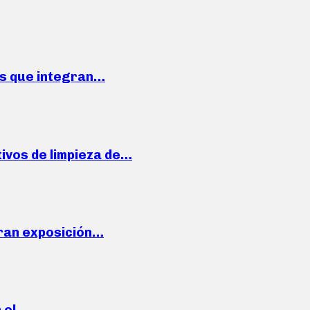
ses que integran…
ivos de limpieza de…
ran exposición…
n el…