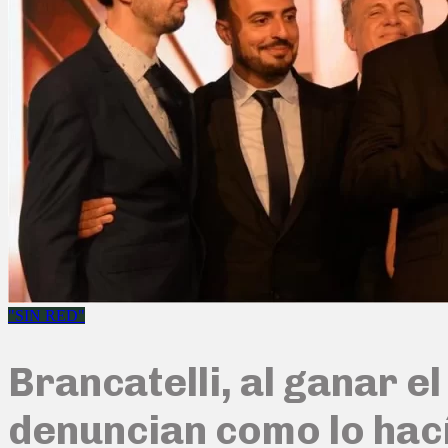
"SIN RED"
Brancatelli, al ganar e
denuncian como lo hac