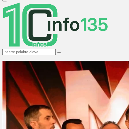
Primary
Menu
Search
Search
for: