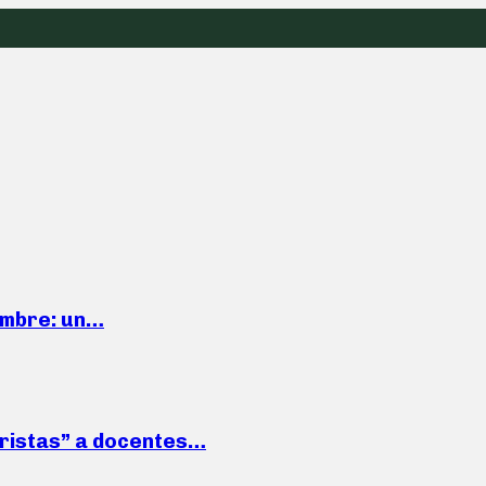
iembre: un…
roristas” a docentes…