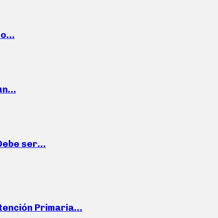
cto…
 un…
“Debe ser…
Atención Primaria…