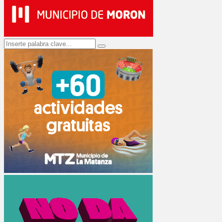
Search
Search
for: