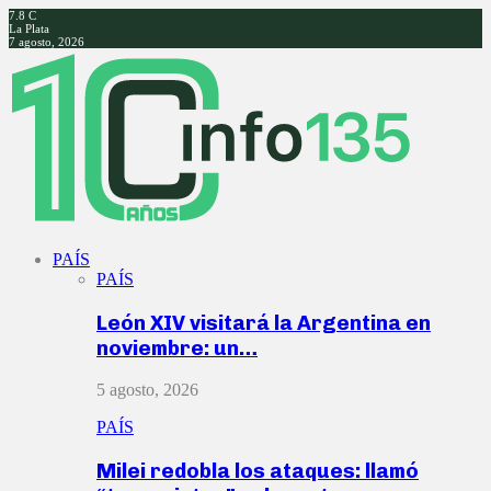
7.8
C
La Plata
7 agosto, 2026
Facebook
Twitter
Instagram
Youtube
PAÍS
PAÍS
León XIV visitará la Argentina en
noviembre: un…
5 agosto, 2026
PAÍS
Milei redobla los ataques: llamó