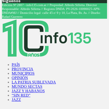
Síguenos
Facebook
Twitter
Instagram
Youtube
Edición Nº 2807 - info135.com.ar // Propiedad: Alfredo Silletta. Director
Responsable: Alfredo Silletta // Registro DNDA: PV-2026-10090025-APN-
DNDA#MJ // Domicilio legal: calle 45 e/ 9 y 10, La Plata, Bs. As. // Diseño:
Rafael Guerrero
Facebook
Twitter
Instagram
Youtube
PAÍS
PROVINCIA
MUNICIPIOS
OPINIÓN
LA PATRIA SUBLEVADA
MUNDO SECTAS
JAZZ Y HABANOS
“SIN RED”
JAZZ