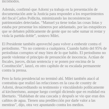
incómodos.
Además, confirmó que Adorni ya trabaja en la presentación de
documentación ante la Justicia para responder a los requerimientos
del fiscal Carlos Pollicita, minimizando las inconsistencias
patrimoniales detectadas. “Manuel ya tiene todas las cosas listas y
estaba por presentar los números por adelantado, por las estupideces
que se debaten públicamente de gente que no sabe sumar ni restar y
viola la partida doble”, sostuvo Milei.
El Presidente también aprovechó para volver a embestir contra el
periodismo. “Yo no contesto a cualquiera. Cuando hablo del 95% de
periodistas corruptos sé muy bien de lo que hablo. El periodismo no
puede violentar el principio de presunción de inocencia. Actúan de
fiscales, jueces, dictan sentencia y se ponen por encima de la
Constitución”, lanzó, en otro capítulo de su escalada permanente
contra la prensa.
Pero la furia presidencial no terminó ahí. Milei también atacó al
contratista que realizó las refacciones en la casa de country de
Adorni, desacreditando su testimonio y vinculándolo políticamente
al kirchnerismo, aunque luego corrigió diciendo que en realidad era
libertario. “Hablaban de una cascada y después se vio que eran dos
cañitos de agua. Tienen una predilección por darle valor a las
mentiras”, dijo, otra vez apuntando contra los medios.