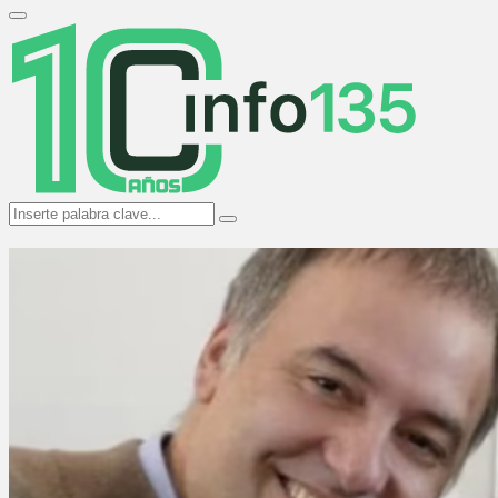
Search
for:
Primary
Menu
Search
Search
for: