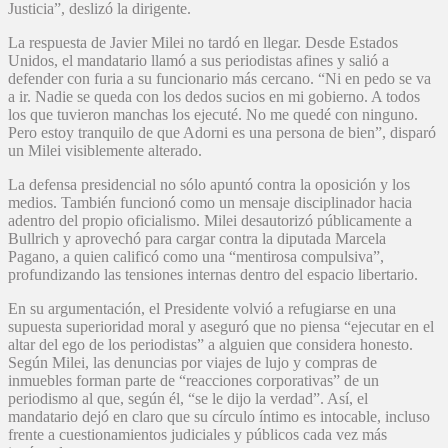
Justicia”, deslizó la dirigente.
La respuesta de Javier Milei no tardó en llegar. Desde Estados
Unidos, el mandatario llamó a sus periodistas afines y salió a
defender con furia a su funcionario más cercano. “Ni en pedo se va
a ir. Nadie se queda con los dedos sucios en mi gobierno. A todos
los que tuvieron manchas los ejecuté. No me quedé con ninguno.
Pero estoy tranquilo de que Adorni es una persona de bien”, disparó
un Milei visiblemente alterado.
La defensa presidencial no sólo apuntó contra la oposición y los
medios. También funcionó como un mensaje disciplinador hacia
adentro del propio oficialismo. Milei desautorizó públicamente a
Bullrich y aprovechó para cargar contra la diputada Marcela
Pagano, a quien calificó como una “mentirosa compulsiva”,
profundizando las tensiones internas dentro del espacio libertario.
En su argumentación, el Presidente volvió a refugiarse en una
supuesta superioridad moral y aseguró que no piensa “ejecutar en el
altar del ego de los periodistas” a alguien que considera honesto.
Según Milei, las denuncias por viajes de lujo y compras de
inmuebles forman parte de “reacciones corporativas” de un
periodismo al que, según él, “se le dijo la verdad”. Así, el
mandatario dejó en claro que su círculo íntimo es intocable, incluso
frente a cuestionamientos judiciales y públicos cada vez más