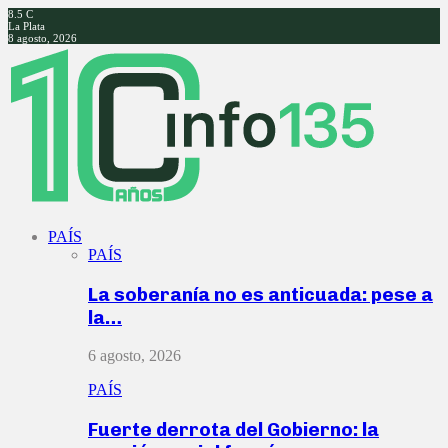
8.5
C
La Plata
8 agosto, 2026
Facebook
Twitter
Instagram
Youtube
PAÍS
PAÍS
La soberanía no es anticuada: pese a
la…
6 agosto, 2026
PAÍS
Fuerte derrota del Gobierno: la