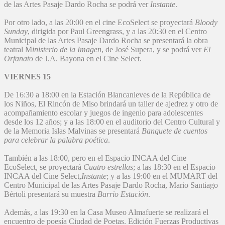
de las Artes Pasaje Dardo Rocha se podrá ver
Instante
.
Por otro lado, a las 20:00 en el cine EcoSelect se proyectará
Bloody
Sunday
, dirigida por Paul Greengrass, y a las 20:30 en el Centro
Municipal de las Artes Pasaje Dardo Rocha se presentará la obra
teatral M
inisterio de la Imagen
, de José Supera, y se podrá ver
El
Orfanato
de J.A. Bayona en el Cine Select.
VIERNES 15
De 16:30 a 18:00 en la Estación Blancanieves de la República de
los Niños, El Rincón de Miso brindará un taller de ajedrez y otro de
acompañamiento escolar y juegos de ingenio para adolescentes
desde los 12 años; y a las 18:00 en el auditorio del Centro Cultural y
de la Memoria Islas Malvinas se presentará
Banquete de cuentos
para celebrar la palabra poética
.
También a las 18:00, pero en el Espacio INCAA del Cine
EcoSelect, se proyectará
Cuatro estrellas
; a las 18:30 en el Espacio
INCAA del Cine Select,
Instante
; y a las 19:00 en el MUMART del
Centro Municipal de las Artes Pasaje Dardo Rocha, Mario Santiago
Bértoli presentará su muestra
Barrio Estación
.
Además, a las 19:30 en la Casa Museo Almafuerte se realizará el
encuentro de poesía Ciudad de Poetas. Edición Fuerzas Productivas