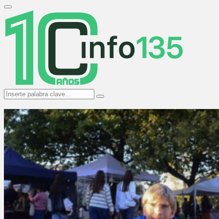
Search
for:
Primary
Menu
Search
Search
for: