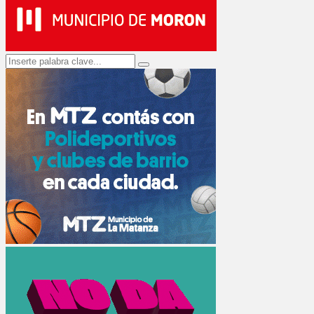
Search
Search
for: