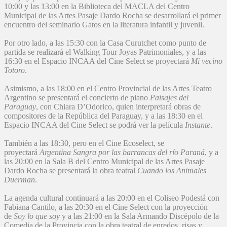
10:00 y las 13:00 en la Biblioteca del MACLA del Centro
Municipal de las Artes Pasaje Dardo Rocha se desarrollará el primer
encuentro del seminario Gatos en la literatura infantil y juvenil.
Por otro lado, a las 15:30 con la Casa Curutchet como punto de
partida se realizará el Walking Tour Joyas Patrimoniales, y a las
16:30 en el Espacio INCAA del Cine Select se proyectará
Mi vecino
Totoro
.
Asimismo, a las 18:00 en el Centro Provincial de las Artes Teatro
Argentino se presentará el concierto de piano
Paisajes del
Paraguay
, con Chiara D’Odorico, quien interpretará obras de
compositores de la República del Paraguay, y a las 18:30 en el
Espacio INCAA del Cine Select se podrá ver la película
Instante
.
También a las 18:30, pero en el Cine Ecoselect, se
proyectará
Argentina Sangra por las barrancas del río Paraná
, y a
las 20:00 en la Sala B del Centro Municipal de las Artes Pasaje
Dardo Rocha se presentará la obra teatral
Cuando los Animales
Duerman
.
La agenda cultural continuará a las 20:00 en el Coliseo Podestá con
Fabiana Cantilo, a las 20:30 en el Cine Select con la proyección
de
Soy lo que soy
y a las 21:00 en la Sala Armando Discépolo de la
Comedia de la Provincia con la obra teatral de enredos, risas y