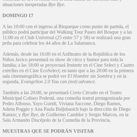
situaciones inesperadas
Bye Bye
.
DOMINGO 17
A las 10:00 con el ingreso al Bioparque como punto de partida, el
público podrá participar del Walking Tour Paseo del Bosque y a las
11:00 en el Club Universal (25 entre 57 y 58) se realizará una gran
peña para celebrar los 44 años de La Salamanca.
Además, desde las 16:00 en el Anfiteatro de la República de los
Niños Javico presentará su show de circo y humor para toda la
familia; a las 18:00 se proyectará
Instante
en el Cine Select y
Cuatro
estrellas
en el Cine EcoSelect; en tanto que a las 20:00 en la primera
sala cinematográfica se podrá ver
El Hombre sin Sombra
y en la
segunda,
Evangelion 2.0 You can (not) advance
.
También a las 20:00, se presentará
Corto Circuito
en el Teatro
Municipal Coliseo Podestá, una comedia teatral protagonizada por
Pedro Alfonso, Yayo Guridi, Viviana Saccone, Diego Ramos,
Julieta Poggio y Ana Paula Buljubasich bajo la dirección de Diego
Ramos; y
Bye Bye
, de Guillermo Camblor y Sergio Marcos, en la
Sala Armando Discépolo de la Comedia de la Provincia.
MUESTRAS QUE SE PODRÁN VISITAR