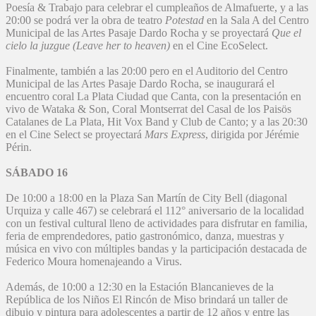
Poesía & Trabajo para celebrar el cumpleaños de Almafuerte, y a las
20:00 se podrá ver la obra de teatro
Potestad
en la Sala A del Centro
Municipal de las Artes Pasaje Dardo Rocha y se proyectará
Que el
cielo la juzgue (Leave her to heaven)
en el Cine EcoSelect.
Finalmente, también a las 20:00 pero en el Auditorio del Centro
Municipal de las Artes Pasaje Dardo Rocha, se inaugurará el
encuentro coral La Plata Ciudad que Canta, con la presentación en
vivo de Wataka & Son, Coral Montserrat del Casal de los Paisös
Catalanes de La Plata, Hit Vox Band y Club de Canto; y a las 20:30
en el Cine Select se proyectará
Mars Express
, dirigida por Jérémie
Périn.
SÁBADO 16
De 10:00 a 18:00 en la Plaza San Martín de City Bell (diagonal
Urquiza y calle 467) se celebrará el 112° aniversario de la localidad
con un festival cultural lleno de actividades para disfrutar en familia,
feria de emprendedores, patio gastronómico, danza, muestras y
música en vivo con múltiples bandas y la participación destacada de
Federico Moura homenajeando a Virus.
Además, de 10:00 a 12:30 en la Estación Blancanieves de la
República de los Niños El Rincón de Miso brindará un taller de
dibujo y pintura para adolescentes a partir de 12 años y entre las