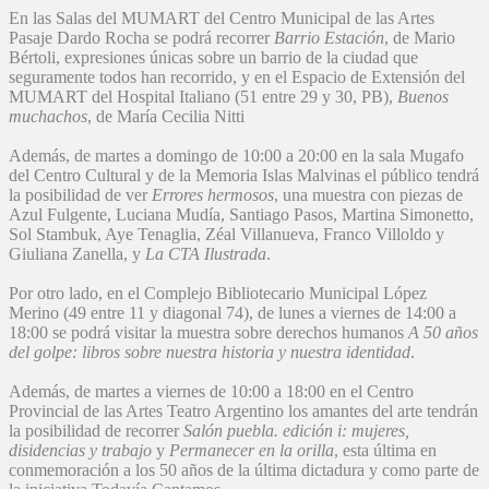
En las Salas del MUMART del Centro Municipal de las Artes
Pasaje Dardo Rocha se podrá recorrer
Barrio Estación
, de Mario
Bértoli, expresiones únicas sobre un barrio de la ciudad que
seguramente todos han recorrido, y en el Espacio de Extensión del
MUMART del Hospital Italiano (51 entre 29 y 30, PB),
Buenos
muchachos
, de María Cecilia Nitti
Además, de martes a domingo de 10:00 a 20:00 en la sala Mugafo
del Centro Cultural y de la Memoria Islas Malvinas el público tendrá
la posibilidad de ver
Errores hermosos
, una muestra con piezas de
Azul Fulgente, Luciana Mudía, Santiago Pasos, Martina Simonetto,
Sol Stambuk, Aye Tenaglia, Zéal Villanueva, Franco Villoldo y
Giuliana Zanella, y
La CTA Ilustrada
.
Por otro lado, en el Complejo Bibliotecario Municipal López
Merino (49 entre 11 y diagonal 74), de lunes a viernes de 14:00 a
18:00 se podrá visitar la muestra sobre derechos humanos
A 50 años
del golpe: libros sobre nuestra historia y nuestra identidad
.
Además, de martes a viernes de 10:00 a 18:00 en el Centro
Provincial de las Artes Teatro Argentino los amantes del arte tendrán
la posibilidad de recorrer
Salón puebla. edición i: mujeres,
disidencias y trabajo
y
Permanecer en la orilla
, esta última en
conmemoración a los 50 años de la última dictadura y como parte de