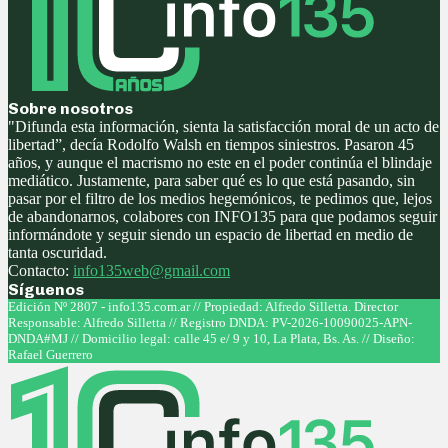
Sobre nosotros
"Difunda esta información, sienta la satisfacción moral de un acto de
libertad”, decía Rodolfo Walsh en tiempos siniestros. Pasaron 45
años, y aunque el macrismo no este en el poder continúa el blindaje
mediático. Justamente, para saber qué es lo que está pasando, sin
pasar por el filtro de los medios hegemónicos, te pedimos que, lejos
de abandonarnos, colabores con INFO135 para que podamos seguir
informándote y seguir siendo un espacio de libertad en medio de
tanta oscuridad.
Contacto:
info135web@gmail.com
Síguenos
Facebook
Twitter
Instagram
Youtube
Edición Nº 2807 - info135.com.ar // Propiedad: Alfredo Silletta. Director
Responsable: Alfredo Silletta // Registro DNDA: PV-2026-10090025-APN-
DNDA#MJ // Domicilio legal: calle 45 e/ 9 y 10, La Plata, Bs. As. // Diseño:
Rafael Guerrero