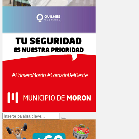
Search
Search
for: