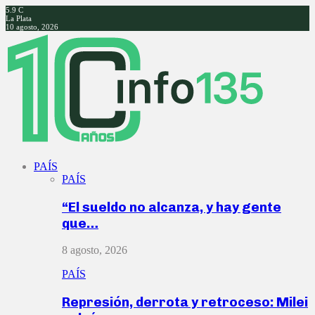
5.9
C
La Plata
10 agosto, 2026
Facebook
Twitter
Instagram
Youtube
PAÍS
PAÍS
“El sueldo no alcanza, y hay gente
que…
8 agosto, 2026
PAÍS
Represión, derrota y retroceso: Milei