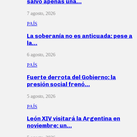
salvó apenas una…
7 agosto, 2026
PAÍS
La soberanía no es anticuada: pese a
la…
6 agosto, 2026
PAÍS
Fuerte derrota del Gobierno: la
presión social frenó…
5 agosto, 2026
PAÍS
León XIV visitará la Argentina en
noviembre: un…