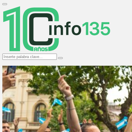
Search
for:
Primary
Menu
Search
Search
for: