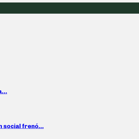
la…
n social frenó…