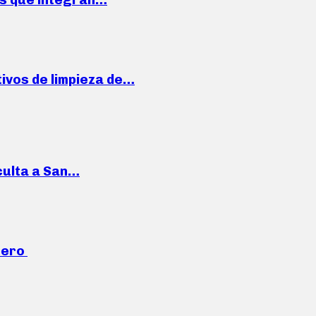
ivos de limpieza de…
culta a San…
mero