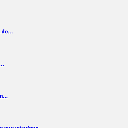
a de…
,…
ón…
ses que integran…