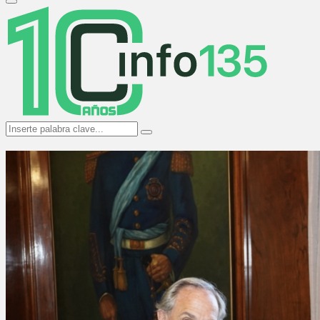
Primary
Menu
Search
Search
for: