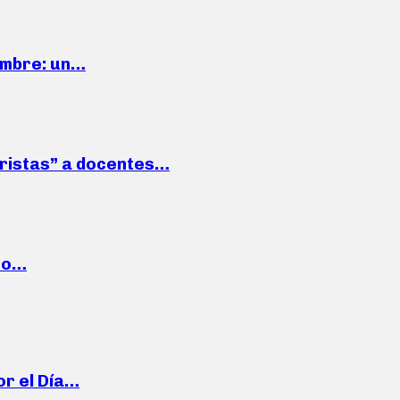
iembre: un…
roristas” a docentes…
cto…
or el Día…