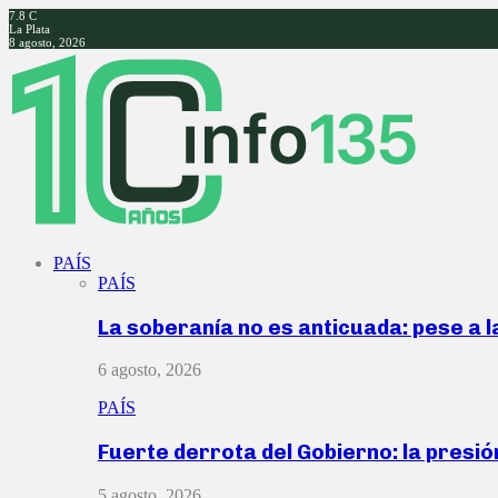
7.8
C
La Plata
8 agosto, 2026
Facebook
Twitter
Instagram
Youtube
PAÍS
PAÍS
La soberanía no es anticuada: pese a 
6 agosto, 2026
PAÍS
Fuerte derrota del Gobierno: la presió
5 agosto, 2026