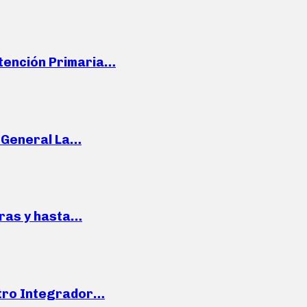
Atención Primaria…
e General La…
pras y hasta…
ntro Integrador…