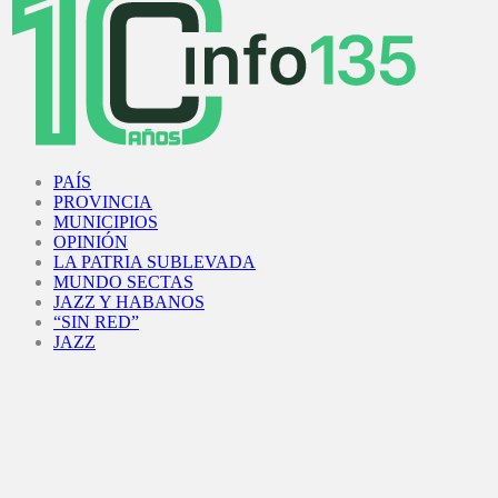
Facebook
Twitter
Instagram
Youtube
PAÍS
PROVINCIA
MUNICIPIOS
OPINIÓN
LA PATRIA SUBLEVADA
MUNDO SECTAS
JAZZ Y HABANOS
“SIN RED”
JAZZ