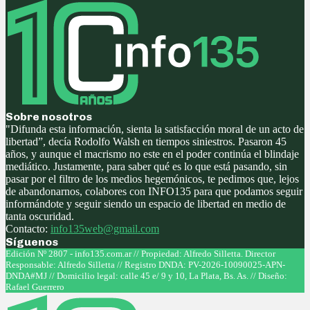
Sobre nosotros
"Difunda esta información, sienta la satisfacción moral de un acto de
libertad”, decía Rodolfo Walsh en tiempos siniestros. Pasaron 45
años, y aunque el macrismo no este en el poder continúa el blindaje
mediático. Justamente, para saber qué es lo que está pasando, sin
pasar por el filtro de los medios hegemónicos, te pedimos que, lejos
de abandonarnos, colabores con INFO135 para que podamos seguir
informándote y seguir siendo un espacio de libertad en medio de
tanta oscuridad.
Contacto:
info135web@gmail.com
Síguenos
Facebook
Twitter
Instagram
Youtube
Edición Nº 2807 - info135.com.ar // Propiedad: Alfredo Silletta. Director
Responsable: Alfredo Silletta // Registro DNDA: PV-2026-10090025-APN-
DNDA#MJ // Domicilio legal: calle 45 e/ 9 y 10, La Plata, Bs. As. // Diseño:
Rafael Guerrero