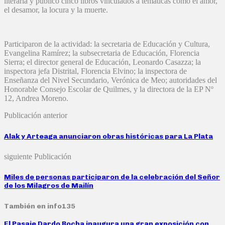
literaria y publicó cinco libros vinculados a temáticas como el amor,
el desamor, la locura y la muerte.
Participaron de la actividad: la secretaria de Educación y Cultura,
Evangelina Ramírez; la subsecretaria de Educación, Florencia
Sierra; el director general de Educación, Leonardo Casazza; la
inspectora jefa Distrital, Florencia Elvino; la inspectora de
Enseñanza del Nivel Secundario, Verónica de Meo; autoridades del
Honorable Consejo Escolar de Quilmes, y la directora de la EP Nº
12, Andrea Moreno.
Publicación anterior
Alak y Arteaga anunciaron obras históricas para La Plata
siguiente Publicación
Miles de personas participaron de la celebración del Señor
de los Milagros de Mailín
También en info135
El Pasaje Dardo Rocha inaugura una gran exposición con