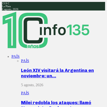
13.9
C
La Plata
6 agosto, 2026
Facebook
Twitter
Instagram
Youtube
PAÍS
PAÍS
León XIV visitará la Argentina en
noviembre: un…
5 agosto, 2026
PAÍS
Milei redobla los ataques: llamó