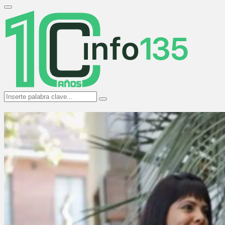
Search
for:
Primary
Menu
Search
Search
for: