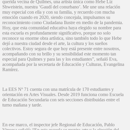
querida vecina de Quilmes, una artista única como Hebe Liz
Shweistein, nuestra ‘Gaudí del conurbano’. Me une una relación
muy especial con ella y con su familia, y recuerdo con mucha
emoción cuando en 2020, siendo concejala, impulsamos su
reconocimiento como Ciudadana Ilustre en medio de la pandemia.
Hoy, que esta comunidad educativa haya elegido su nombre para
esta escuela es profundamente significativo, porque no solo
reconoce su enorme obra artística, sino también todo lo que Hebe
dejó a nuestra ciudad desde el arte, la cultura y los sueños
colectivos. Estoy segura de que hoy está presente entre nosotros,
acompañando con su brillo y su sensibilidad este momento tan
especial para Quilmes y para las y los estudiantes”, señaló Eva,
acompañada por la secretaria de Educación y Culturas, Evangelina
Ramírez.
La EES Nº 71 cuenta con una matrícula de 170 estudiantes y
orientación en Artes Visuales. Desde 2019 funciona como Escuela
de Educación Secundaria con seis secciones distribuidas entre el
turno mañana y tarde.
En ese marco, el inspector jefe Regional de Educación, Pablo
Vinuesa señaló: “En esta escuela se respira arte y la elección del