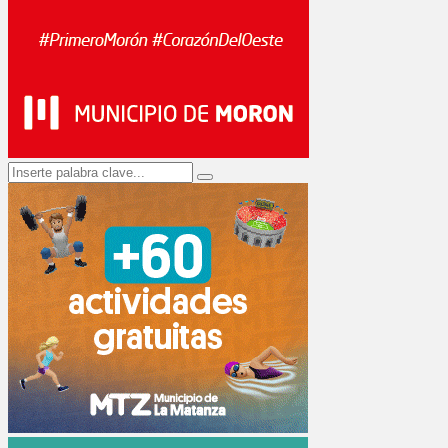
Search
Search
for: