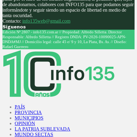
de abandonarnos, colabores con INFO135 para que podamos seguir
informándote y seguir siendo un espacio de libertad en medio de
tanta oscuridad.
Contacto:
info135web@gmail.com
Síguenos
Facebook
Twitter
Instagram
Youtube
Edición Nº 2807 - info135.com.ar // Propiedad: Alfredo Silletta. Director
Responsable: Alfredo Silletta // Registro DNDA: PV-2026-10090025-APN-
DNDA#MJ // Domicilio legal: calle 45 e/ 9 y 10, La Plata, Bs. As. // Diseño:
Rafael Guerrero
Facebook
Twitter
Instagram
Youtube
PAÍS
PROVINCIA
MUNICIPIOS
OPINIÓN
LA PATRIA SUBLEVADA
MUNDO SECTAS