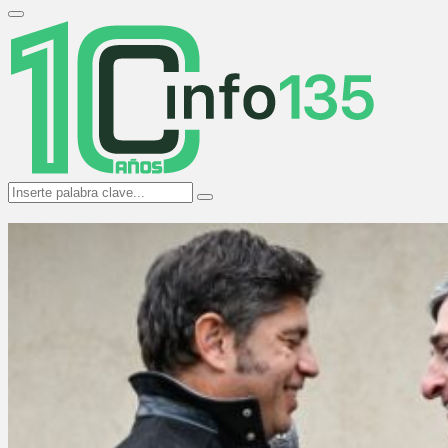
Search
for:
Primary
Menu
Search
Search
for: