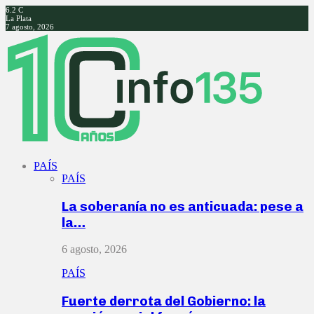
6.2
C
La Plata
7 agosto, 2026
Facebook
Twitter
Instagram
Youtube
PAÍS
PAÍS
La soberanía no es anticuada: pese a
la…
6 agosto, 2026
PAÍS
Fuerte derrota del Gobierno: la