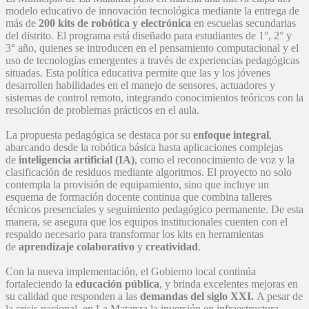
modelo educativo de innovación tecnológica mediante la entrega de
más de
200 kits de robótica y electrónica
en escuelas secundarias
del distrito. El programa está diseñado para estudiantes de 1°, 2° y
3° año, quienes se introducen en el pensamiento computacional y el
uso de tecnologías emergentes a través de experiencias pedagógicas
situadas. Esta política educativa permite que las y los jóvenes
desarrollen habilidades en el manejo de sensores, actuadores y
sistemas de control remoto, integrando conocimientos teóricos con la
resolución de problemas prácticos en el aula.
La propuesta pedagógica se destaca por su
enfoque integral
,
abarcando desde la robótica básica hasta aplicaciones complejas
de
inteligencia artificial (IA)
, como el reconocimiento de voz y la
clasificación de residuos mediante algoritmos. El proyecto no solo
contempla la provisión de equipamiento, sino que incluye un
esquema de formación docente continua que combina talleres
técnicos presenciales y seguimiento pedagógico permanente. De esta
manera, se asegura que los equipos institucionales cuenten con el
respaldo necesario para transformar los kits en herramientas
de
aprendizaje colaborativo
y
creatividad
.
Con la nueva implementación, el Gobierno local continúa
fortaleciendo la
educación pública
, y brinda excelentes mejoras en
su calidad que responden a las
demandas del siglo XXI.
A pesar de
la crisis nacional, en La Matanza la inversión en infraestructura