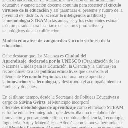
educativa y capacitación docente continúa para sostener el
círculo
virtuoso de la educación
y así garantizar el presente y futuro de la
juventud del distrito. Al acercar la
inteligencia artificial
y
la
metodología STEAM
a las aulas, las y los estudiantes estarán
más preparados para insertarse en sectores productivos y
tecnológicos de alta calificación.
Modelo educativo de vanguardia: Círculo virtuoso de la
educación
Cabe destacar que, La Matanza es
Ciudad del
Aprendizaje
,
declarada por la UNESCO
(Organización de las
Naciones Unidas para la Educación, la Ciencia y la Cultura) en
reconocimiento a las
políticas educativas
que desarrolla el
intendente
Fernando Espinoz
a, con una fuerte apuesta a
la
innovación
y la
tecnología
, y destacando el acompañamiento a
familias y docentes.
En el último tiempo, desde la Secretaría de Políticas Educativas a
cargo de
Silvina Gvirtz
, el Municipio incorporó
diferentes
metodologías de aprendizaje
como el método
STEAM
,
enfoque educativo integrador que desarrolla una mentalidad de
innovación y pensamiento crítico, combinando Ciencia, Tecnología,
Ingeniería, Arte y Matemáticas. Además, con la nueva herramienta
del
Machine Learning,
(Aprendizaje automático), que es una rama