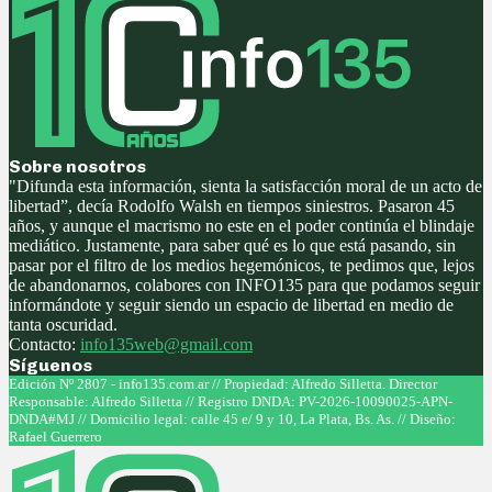
Sobre nosotros
"Difunda esta información, sienta la satisfacción moral de un acto de
libertad”, decía Rodolfo Walsh en tiempos siniestros. Pasaron 45
años, y aunque el macrismo no este en el poder continúa el blindaje
mediático. Justamente, para saber qué es lo que está pasando, sin
pasar por el filtro de los medios hegemónicos, te pedimos que, lejos
de abandonarnos, colabores con INFO135 para que podamos seguir
informándote y seguir siendo un espacio de libertad en medio de
tanta oscuridad.
Contacto:
info135web@gmail.com
Síguenos
Facebook
Twitter
Instagram
Youtube
Edición Nº 2807 - info135.com.ar // Propiedad: Alfredo Silletta. Director
Responsable: Alfredo Silletta // Registro DNDA: PV-2026-10090025-APN-
DNDA#MJ // Domicilio legal: calle 45 e/ 9 y 10, La Plata, Bs. As. // Diseño:
Rafael Guerrero