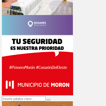
Search
Search
for: