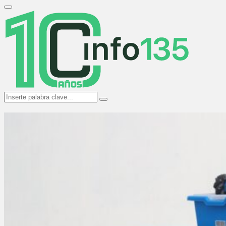
Search
for:
Primary
Menu
Search
Search
for: