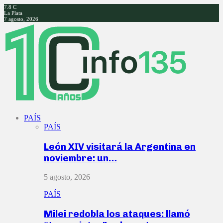
7.8
C
La Plata
7 agosto, 2026
Facebook
Twitter
Instagram
Youtube
PAÍS
PAÍS
León XIV visitará la Argentina en
noviembre: un…
5 agosto, 2026
PAÍS
Milei redobla los ataques: llamó