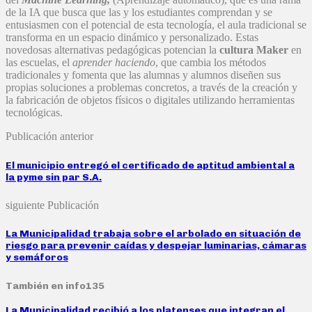
de la IA que busca que las y los estudiantes comprendan y se
entusiasmen con el potencial de esta tecnología, el aula tradicional se
transforma en un espacio dinámico y personalizado. Estas
novedosas alternativas pedagógicas potencian la
cultura Maker
en
las escuelas,
el
aprender haciendo
, que cambia los métodos
tradicionales y fomenta que las alumnas y alumnos diseñen sus
propias soluciones a problemas concretos, a través de la creación y
la fabricación de objetos físicos o digitales utilizando herramientas
tecnológicas.
Publicación anterior
El municipio entregó el certificado de aptitud ambiental a
la pyme sin par S.A.
siguiente Publicación
La Municipalidad trabaja sobre el arbolado en situación de
riesgo para prevenir caídas y despejar luminarias, cámaras
y semáforos
También en info135
La Municipalidad recibió a los platenses que integran el