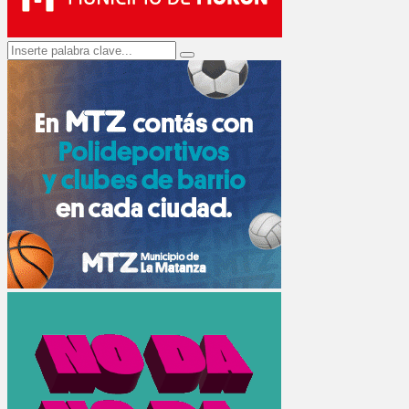
Search
Search
for: