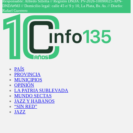
Responsable: Alfredo Silletta // Registro DNDA: PV-2026-10090025-APN-
DNDA#MJ // Domicilio legal: calle 45 e/ 9 y 10, La Plata, Bs. As. // Diseño:
Rafael Guerrero
Facebook
Twitter
Instagram
Youtube
PAÍS
PROVINCIA
MUNICIPIOS
OPINIÓN
LA PATRIA SUBLEVADA
MUNDO SECTAS
JAZZ Y HABANOS
“SIN RED”
JAZZ