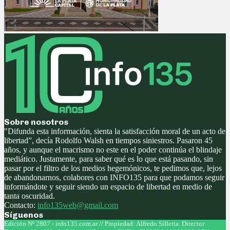
Sobre nosotros
"Difunda esta información, sienta la satisfacción moral de un acto de
libertad”, decía Rodolfo Walsh en tiempos siniestros. Pasaron 45
años, y aunque el macrismo no este en el poder continúa el blindaje
mediático. Justamente, para saber qué es lo que está pasando, sin
pasar por el filtro de los medios hegemónicos, te pedimos que, lejos
de abandonarnos, colabores con INFO135 para que podamos seguir
informándote y seguir siendo un espacio de libertad en medio de
tanta oscuridad.
Contacto:
info135web@gmail.com
Síguenos
Facebook
Twitter
Instagram
Youtube
Edición Nº 2807 - info135.com.ar // Propiedad: Alfredo Silletta. Director