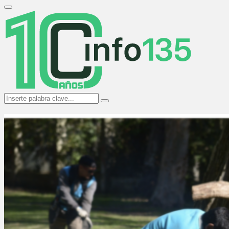
Search
for:
Primary
Menu
Search
Search
for: