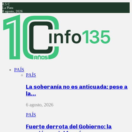
8.5
C
La Plata
8 agosto, 2026
Facebook
Twitter
Instagram
Youtube
PAÍS
PAÍS
La soberanía no es anticuada: pese a
la…
6 agosto, 2026
PAÍS
Fuerte derrota del Gobierno: la