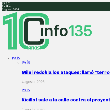
13.8
C
La Plata
6 agosto, 2026
Facebook
Twitter
Instagram
Youtube
PAÍS
PAÍS
Milei redobla los ataques: llamó “ter
4 agosto, 2026
PAÍS
Kicillof sale a la calle contra el proye
4 agosto, 2026