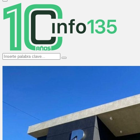
Primary
Menu
Search
Search
for: