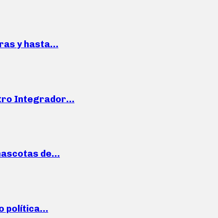
pras y hasta…
ntro Integrador…
mascotas de…
o política…