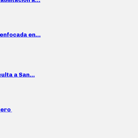
a enfocada en…
culta a San…
mero