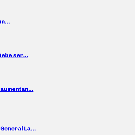
 un…
“Debe ser…
o: aumentan…
e General La…