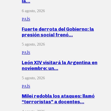
la…
6 agosto, 2026
PAÍS
Fuerte derrota del Gobierno: la
presión social frenó…
5 agosto, 2026
PAÍS
León XIV visitará la Argentina en
noviembre: un…
5 agosto, 2026
PAÍS
Milei redobla los ataques: llamó
“terroristas” a docentes…