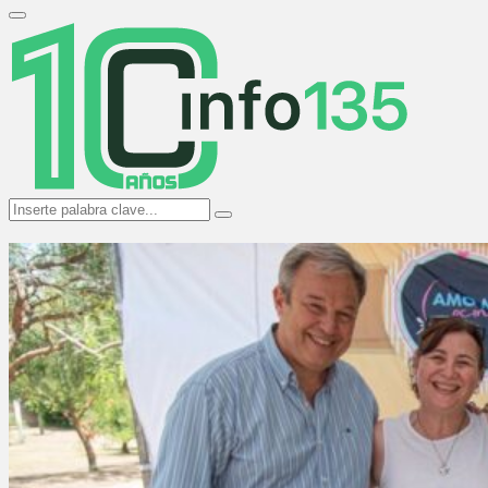
Search
for:
Primary
Menu
Search
Search
for: