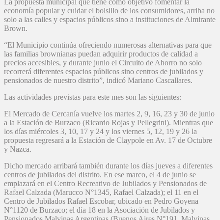
La propuesta municipal que tiene como objetivo fomentar la
economía popular y cuidar el bolsillo de los consumidores, arriba no
solo a las calles y espacios públicos sino a instituciones de Almirante
Brown.
“El Municipio continúa ofreciendo numerosas alternativas para que
las familias brownianas puedan adquirir productos de calidad a
precios accesibles, y durante junio el Circuito de Ahorro no solo
recorrerá diferentes espacios públicos sino centros de jubilados y
pensionados de nuestro distrito”, indicó Mariano Cascallares.
Las actividades previstas para este mes son las siguientes:
El Mercado de Cercanía vuelve los martes 2, 9, 16, 23 y 30 de junio
a la Estación de Burzaco (Ricardo Rojas y Pellegrini). Mientras que
los días miércoles 3, 10, 17 y 24 y los viernes 5, 12, 19 y 26 la
propuesta regresará a la Estación de Claypole en Av. 17 de Octubre
y Nazca.
Dicho mercado arribará también durante los días jueves a diferentes
centros de jubilados del distrito. En ese marco, el 4 de junio se
emplazará en el Centro Recreativo de Jubilados y Pensionados de
Rafael Calzada (Marucco N°1345, Rafael Calzada); el 11 en el
Centro de Jubilados Rafael Escobar, ubicado en Pedro Goyena
N°1120 de Burzaco; el día 18 en la Asociación de Jubilados y
Pensionados Malvinas Argentinas (Buenos Aires N°191, Malvinas