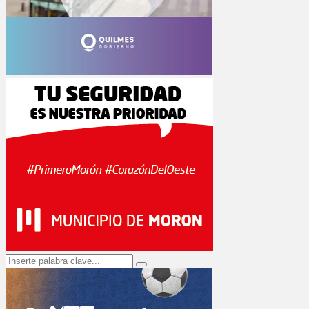
Search
Search
for: