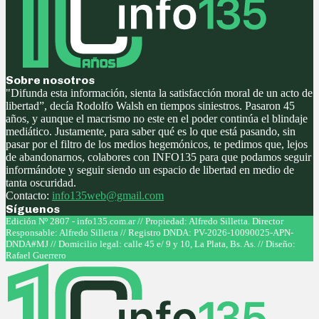
Sobre nosotros
"Difunda esta información, sienta la satisfacción moral de un acto de
libertad”, decía Rodolfo Walsh en tiempos siniestros. Pasaron 45
años, y aunque el macrismo no este en el poder continúa el blindaje
mediático. Justamente, para saber qué es lo que está pasando, sin
pasar por el filtro de los medios hegemónicos, te pedimos que, lejos
de abandonarnos, colabores con INFO135 para que podamos seguir
informándote y seguir siendo un espacio de libertad en medio de
tanta oscuridad.
Contacto:
info135web@gmail.com
Síguenos
Facebook
Twitter
Instagram
Youtube
Edición Nº 2807 - info135.com.ar // Propiedad: Alfredo Silletta. Director
Responsable: Alfredo Silletta // Registro DNDA: PV-2026-10090025-APN-
DNDA#MJ // Domicilio legal: calle 45 e/ 9 y 10, La Plata, Bs. As. // Diseño:
Rafael Guerrero