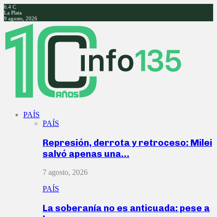
6.4
C
La Plata
9 agosto, 2026
Facebook
Twitter
Instagram
Youtube
PAÍS
PAÍS
Represión, derrota y retroceso: Milei
salvó apenas una…
7 agosto, 2026
PAÍS
La soberanía no es anticuada: pese a