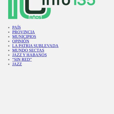
Facebook
Twitter
Instagram
Youtube
PAÍS
PROVINCIA
MUNICIPIOS
OPINIÓN
LA PATRIA SUBLEVADA
MUNDO SECTAS
JAZZ Y HABANOS
“SIN RED”
JAZZ