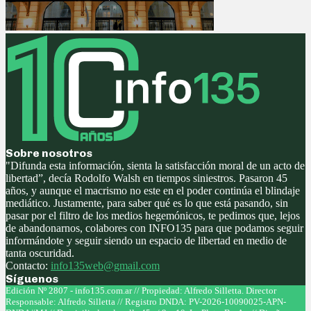
Sobre nosotros
"Difunda esta información, sienta la satisfacción moral de un acto de
libertad”, decía Rodolfo Walsh en tiempos siniestros. Pasaron 45
años, y aunque el macrismo no este en el poder continúa el blindaje
mediático. Justamente, para saber qué es lo que está pasando, sin
pasar por el filtro de los medios hegemónicos, te pedimos que, lejos
de abandonarnos, colabores con INFO135 para que podamos seguir
informándote y seguir siendo un espacio de libertad en medio de
tanta oscuridad.
Contacto:
info135web@gmail.com
Síguenos
Facebook
Twitter
Instagram
Youtube
Edición Nº 2807 - info135.com.ar // Propiedad: Alfredo Silletta. Director
Responsable: Alfredo Silletta // Registro DNDA: PV-2026-10090025-APN-