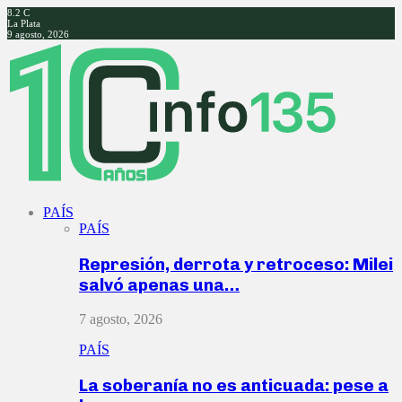
8.2
C
La Plata
9 agosto, 2026
Facebook
Twitter
Instagram
Youtube
PAÍS
PAÍS
Represión, derrota y retroceso: Milei
salvó apenas una…
7 agosto, 2026
PAÍS
La soberanía no es anticuada: pese a