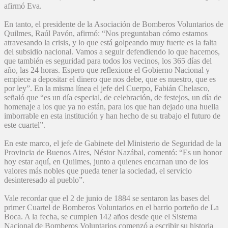
afirmó Eva.
En tanto, el presidente de la Asociación de Bomberos Voluntarios de
Quilmes, Raúl Pavón, afirmó: “Nos preguntaban cómo estamos
atravesando la crisis, y lo que está golpeando muy fuerte es la falta
del subsidio nacional. Vamos a seguir defendiendo lo que hacemos,
que también es seguridad para todos los vecinos, los 365 días del
año, las 24 horas. Espero que reflexione el Gobierno Nacional y
empiece a depositar el dinero que nos debe, que es nuestro, que es
por ley”. En la misma línea el jefe del Cuerpo, Fabián Chelasco,
señaló que “es un día especial, de celebración, de festejos, un día de
homenaje a los que ya no están, para los que han dejado una huella
imborrable en esta institución y han hecho de su trabajo el futuro de
este cuartel”.
En este marco, el jefe de Gabinete del Ministerio de Seguridad de la
Provincia de Buenos Aires, Néstor Nazábal, comentó: “Es un honor
hoy estar aquí, en Quilmes, junto a quienes encarnan uno de los
valores más nobles que pueda tener la sociedad, el servicio
desinteresado al pueblo”.
Vale recordar que el 2 de junio de 1884 se sentaron las bases del
primer Cuartel de Bomberos Voluntarios en el barrio porteño de La
Boca. A la fecha, se cumplen 142 años desde que el Sistema
Nacional de Bomberos Voluntarios comenzó a escribir su historia