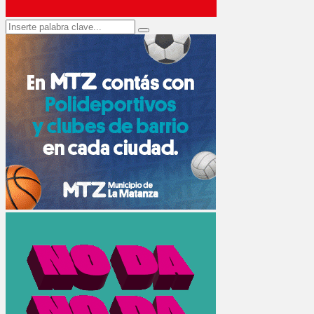
Search
Search
for: