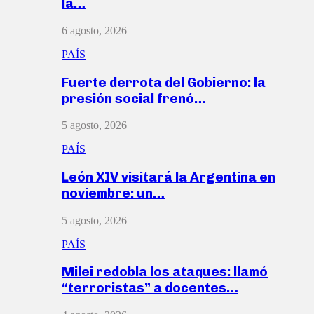
la…
6 agosto, 2026
PAÍS
Fuerte derrota del Gobierno: la
presión social frenó…
5 agosto, 2026
PAÍS
León XIV visitará la Argentina en
noviembre: un…
5 agosto, 2026
PAÍS
Milei redobla los ataques: llamó
“terroristas” a docentes…