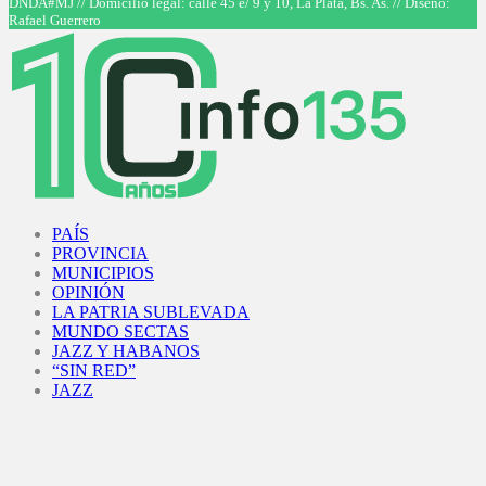
DNDA#MJ // Domicilio legal: calle 45 e/ 9 y 10, La Plata, Bs. As. // Diseño:
Rafael Guerrero
Facebook
Twitter
Instagram
Youtube
PAÍS
PROVINCIA
MUNICIPIOS
OPINIÓN
LA PATRIA SUBLEVADA
MUNDO SECTAS
JAZZ Y HABANOS
“SIN RED”
JAZZ