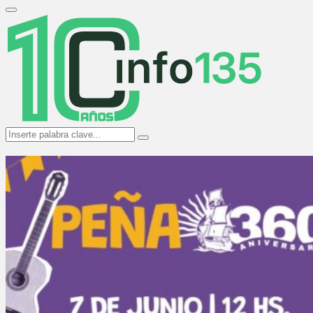
Search
for:
Primary
Menu
Search
Search
for: