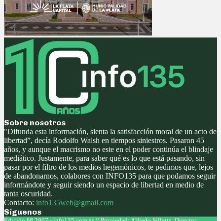
Sobre nosotros
"Difunda esta información, sienta la satisfacción moral de un acto de
libertad”, decía Rodolfo Walsh en tiempos siniestros. Pasaron 45
años, y aunque el macrismo no este en el poder continúa el blindaje
mediático. Justamente, para saber qué es lo que está pasando, sin
pasar por el filtro de los medios hegemónicos, te pedimos que, lejos
de abandonarnos, colabores con INFO135 para que podamos seguir
informándote y seguir siendo un espacio de libertad en medio de
tanta oscuridad.
Contacto:
info135web@gmail.com
Síguenos
Facebook
Twitter
Instagram
Youtube
Edición Nº 2807 - info135.com.ar // Propiedad: Alfredo Silletta. Director