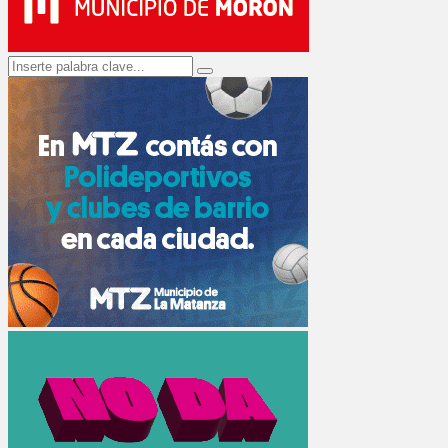
Search
Search
for: