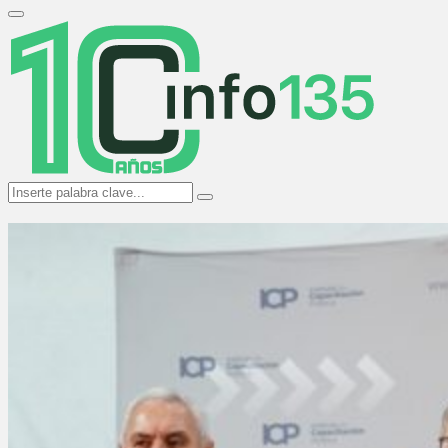
Search
for:
Primary
Menu
Search
Search
for: