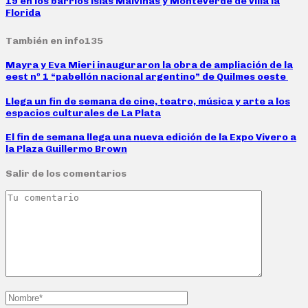
19 en los barrios islas Malvinas y Monteverde de villa la
Florida
También en info135
Mayra y Eva Mieri inauguraron la obra de ampliación de la
eest nº 1 “pabellón nacional argentino” de Quilmes oeste
Llega un fin de semana de cine, teatro, música y arte a los
espacios culturales de La Plata
El fin de semana llega una nueva edición de la Expo Vivero a
la Plaza Guillermo Brown
Salir de los comentarios