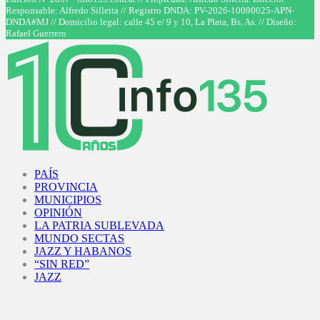
Responsable: Alfredo Silletta // Registro DNDA: PV-2026-10090025-APN-
DNDA#MJ // Domicilio legal: calle 45 e/ 9 y 10, La Plata, Bs. As. // Diseño:
Rafael Guerrero
Facebook
Twitter
Instagram
Youtube
PAÍS
PROVINCIA
MUNICIPIOS
OPINIÓN
LA PATRIA SUBLEVADA
MUNDO SECTAS
JAZZ Y HABANOS
“SIN RED”
JAZZ