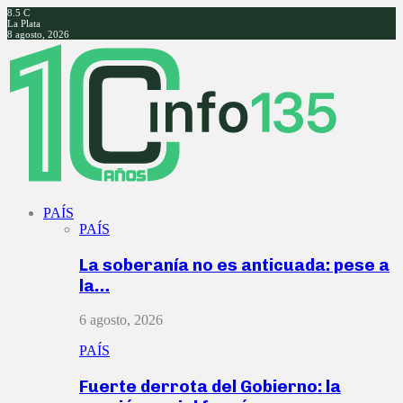
8.5
C
La Plata
8 agosto, 2026
Facebook
Twitter
Instagram
Youtube
PAÍS
PAÍS
La soberanía no es anticuada: pese a
la…
6 agosto, 2026
PAÍS
Fuerte derrota del Gobierno: la