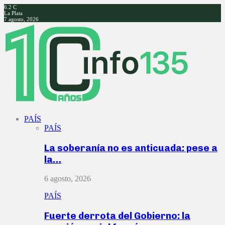
6.2
C
La Plata
7 agosto, 2026
Facebook
Twitter
Instagram
Youtube
PAÍS
PAÍS
La soberanía no es anticuada: pese a
la…
6 agosto, 2026
PAÍS
Fuerte derrota del Gobierno: la