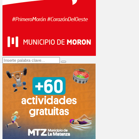
Search
Search
for: