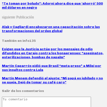
“Te toman por boludo”: Adorni ahora dice que ‘ahorró’ 500
mil dólares en negro
siguiente Publicación
Alak y Cagliardi encabezaron una capacitación sobre las
transformaciones del orden global
También en info135
Exigen que la Justicia actúe por los mensajes de odio
difundidos en Carajo contra los bonaerenses: “asesinatos,
esterilizaciones, bombas de napalm”
Martín Caparrós pidió que Brasil “meta preso” a Milei por
sus insultos contra Lula
Martín Menem defendió el ajuste: “Mi papá es jubilado y no
se queja. Dejó de tomar su café caro”
Salir de los comentarios