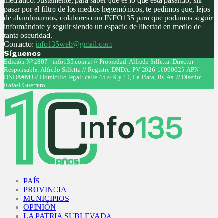
mediático. Justamente, para saber qué es lo que está pasando, sin
pasar por el filtro de los medios hegemónicos, te pedimos que, lejos
de abandonarnos, colabores con INFO135 para que podamos seguir
informándote y seguir siendo un espacio de libertad en medio de
tanta oscuridad.
Contacto:
info135web@gmail.com
Síguenos
Facebook
Twitter
Instagram
Youtube
Edición Nº 2807 - info135.com.ar // Propiedad: Alfredo Silletta. Director
Responsable: Alfredo Silletta // Registro DNDA: PV-2026-10090025-APN-
DNDA#MJ // Domicilio legal: calle 45 e/ 9 y 10, La Plata, Bs. As. // Diseño:
Rafael Guerrero
Facebook
Twitter
Instagram
Youtube
PAÍS
PROVINCIA
MUNICIPIOS
OPINIÓN
LA PATRIA SUBLEVADA