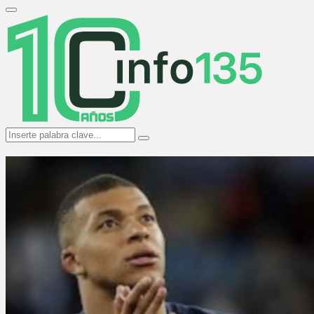
Search
for:
Primary
Menu
Search
Search
for: