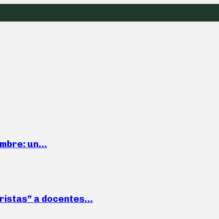
iembre: un…
roristas” a docentes…