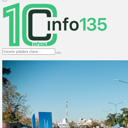
Primary
Menu
Search
Search
for: