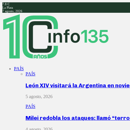
7.8
C
La Plata
7 agosto, 2026
Facebook
Twitter
Instagram
Youtube
PAÍS
PAÍS
León XIV visitará la Argentina en nov
5 agosto, 2026
PAÍS
Milei redobla los ataques: llamó “ter
4 agosto, 2026