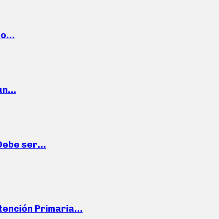
cto…
 un…
“Debe ser…
Atención Primaria…