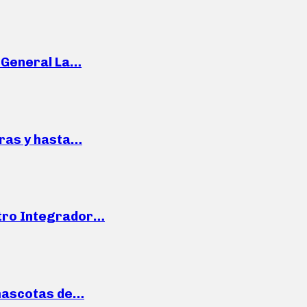
e General La…
pras y hasta…
ntro Integrador…
mascotas de…