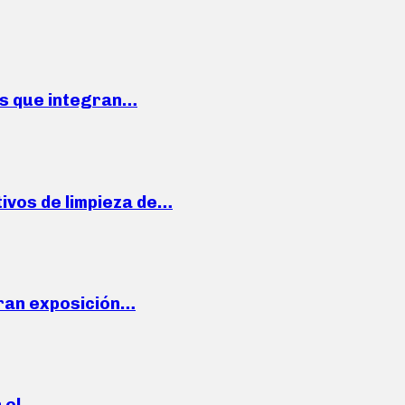
ses que integran…
ivos de limpieza de…
ran exposición…
n el…